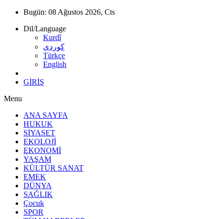
Bugün:
08 Ağustos 2026, Cts
Dil/Language
Kurdî
كوردى
Türkçe
English
GİRİŞ
Menu
ANA SAYFA
HUKUK
SİYASET
EKOLOJİ
EKONOMİ
YAŞAM
KÜLTÜR SANAT
EMEK
DÜNYA
SAĞLIK
Çocuk
SPOR