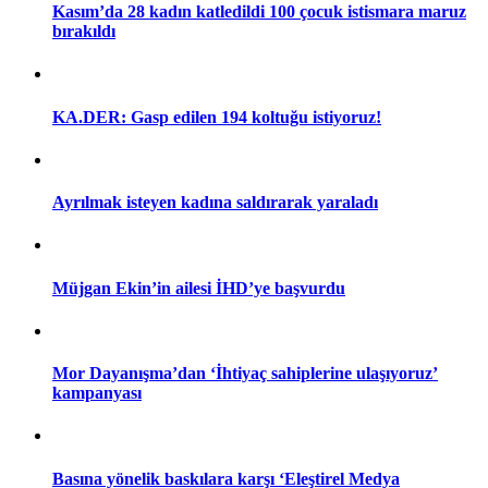
Kasım’da 28 kadın katledildi 100 çocuk istismara maruz
bırakıldı
Müjgan Ekin’in ailesi İHD’ye başvurdu
14:57 05/12/2016
KA.DER: Gasp edilen 194 koltuğu istiyoruz!
Mor Dayanışma’dan ‘İhtiyaç sahiplerine ulaşıyoruz’
kampanyası
Ayrılmak isteyen kadına saldırarak yaraladı
11:32 05/12/2016
Müjgan Ekin’in ailesi İHD’ye başvurdu
Basına yönelik baskılara karşı ‘Eleştirel Medya Topluluğu’
11:31 05/12/2016
Mor Dayanışma’dan ‘İhtiyaç sahiplerine ulaşıyoruz’
kampanyası
‘Kadınların ilk başvurabilecekleri nokta olmak istiyoruz’
11:28 05/12/2016
Basına yönelik baskılara karşı ‘Eleştirel Medya