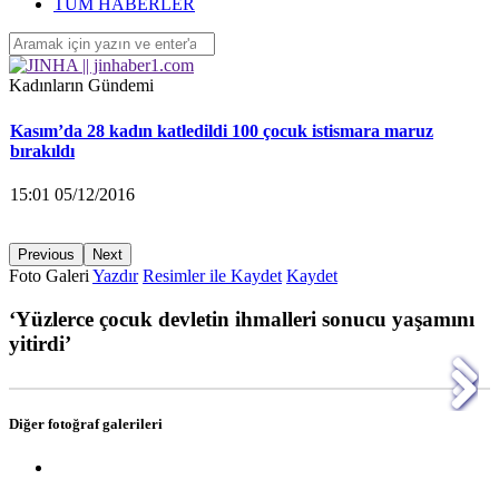
‘Yüzlerce çocuk devletin ihmalleri sonucu yaşamını yitirdi’
TÜM HABERLER
16:26 04/12/2016
Kadınların Gündemi
Kasım’da 28 kadın katledildi 100 çocuk istismara maruz
bırakıldı
15:01 05/12/2016
Previous
Next
Foto Galeri
Yazdır
Resimler ile Kaydet
Kaydet
KA.DER: Gasp edilen 194 koltuğu istiyoruz!
‘Yüzlerce çocuk devletin ihmalleri sonucu yaşamını
15:00 05/12/2016
yitirdi’
Ayrılmak isteyen kadına saldırarak yaraladı
Next
Diğer fotoğraf galerileri
Next
14:58 05/12/2016