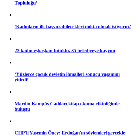
Topluluğu’
22 kadın eşbaşkan tutuklu, 35 belediyeye kayyım
‘Kadınların ilk başvurabilecekleri nokta olmak istiyoruz’
11:25 05/12/2016
22 kadın eşbaşkan tutuklu, 35 belediyeye kayyım
5 ARALIK 2016 GÜNDEMİ
11:21 05/12/2016
‘Yüzlerce çocuk devletin ihmalleri sonucu yaşamını
yitirdi’
‘Yüzlerce çocuk devletin ihmalleri sonucu yaşamını yitirdi’
16:26 04/12/2016
Mardin Kampüs Cadıları kitap okuma etkinliğinde
buluştu
Kasım’da 28 kadın katledildi 100 çocuk istismara maruz
bırakıldı
CHP'li Yasemin Öney: Erdoğan'ın söylemleri gerçekle