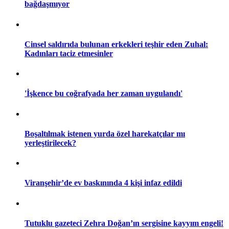
bağdaşmıyor
15:01 05/12/2016
Cinsel saldırıda bulunan erkekleri teşhir eden Zuhal:
Kadınları taciz etmesinler
'İşkence bu coğrafyada her zaman uygulandı'
Boşaltılmak istenen yurda özel harekatçılar mı
yerleştirilecek?
Viranşehir’de ev baskınında 4 kişi infaz edildi
Tutuklu gazeteci Zehra Doğan’ın sergisine kayyım engeli!