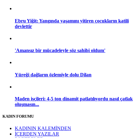
Ebru Yiğit: Yangında yaşamını yitiren çocukların katili
devlettir
'Amansız bir mücadeleyle söz sahibi oldum'
Yüreği dağların özlemiyle dolu Dilan
Maden işçileri: 4-5 ton dinamit patlatılıyordu nasıl çatlak
oluşmasın...
KADIN FORUMU
KADININ KALEMİNDEN
İÇERDEN YAZILAR