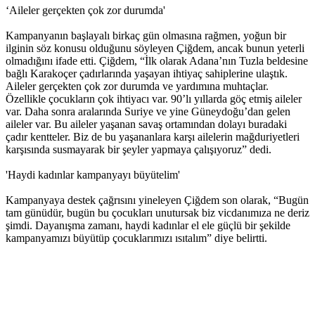
‘Aileler gerçekten çok zor durumda'
Kampanyanın başlayalı birkaç gün olmasına rağmen, yoğun bir
22 kadın eşbaşkan tutuklu, 35 belediyeye kayyım
ilginin söz konusu olduğunu söyleyen Çiğdem, ancak bunun yeterli
olmadığını ifade etti. Çiğdem, “İlk olarak Adana’nın Tuzla beldesine
11:25 05/12/2016
bağlı Karakoçer çadırlarında yaşayan ihtiyaç sahiplerine ulaştık.
Aileler gerçekten çok zor durumda ve yardımına muhtaçlar.
Özellikle çocukların çok ihtiyacı var. 90’lı yıllarda göç etmiş aileler
var. Daha sonra aralarında Suriye ve yine Güneydoğu’dan gelen
5 ARALIK 2016 GÜNDEMİ
aileler var. Bu aileler yaşanan savaş ortamından dolayı buradaki
çadır kentteler. Biz de bu yaşananlara karşı ailelerin mağduriyetleri
11:21 05/12/2016
karşısında susmayarak bir şeyler yapmaya çalışıyoruz” dedi.
'Haydi kadınlar kampanyayı büyütelim'
Kampanyaya destek çağrısını yineleyen Çiğdem son olarak, “Bugün
‘Yüzlerce çocuk devletin ihmalleri sonucu yaşamını yitirdi’
tam günüdür, bugün bu çocukları unutursak biz vicdanımıza ne deriz
şimdi. Dayanışma zamanı, haydi kadınlar el ele güçlü bir şekilde
16:26 04/12/2016
kampanyamızı büyütüp çocuklarımızı ısıtalım” diye belirtti.
Kasım’da 28 kadın katledildi 100 çocuk istismara maruz
bırakıldı