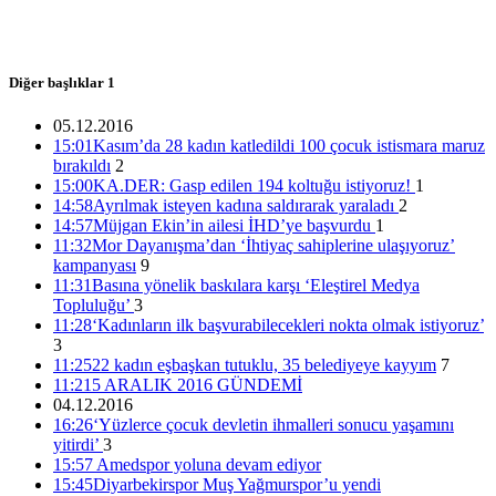
15:01 05/12/2016
Diğer başlıklar
1
05.12.2016
15:01
Kasım’da 28 kadın katledildi 100 çocuk istismara maruz
bırakıldı
2
15:00
KA.DER: Gasp edilen 194 koltuğu istiyoruz!
1
14:58
Ayrılmak isteyen kadına saldırarak yaraladı
2
14:57
Müjgan Ekin’in ailesi İHD’ye başvurdu
1
11:32
Mor Dayanışma’dan ‘İhtiyaç sahiplerine ulaşıyoruz’
kampanyası
9
11:31
Basına yönelik baskılara karşı ‘Eleştirel Medya
Topluluğu’
3
11:28
‘Kadınların ilk başvurabilecekleri nokta olmak istiyoruz’
3
11:25
22 kadın eşbaşkan tutuklu, 35 belediyeye kayyım
7
11:21
5 ARALIK 2016 GÜNDEMİ
04.12.2016
16:26
‘Yüzlerce çocuk devletin ihmalleri sonucu yaşamını
yitirdi’
3
15:57
Amedspor yoluna devam ediyor
15:45
Diyarbekirspor Muş Yağmurspor’u yendi