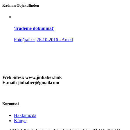
Kadının Objektifinden
'İrademe dokunma!'
Fotoğraf : ::
26-10-2016 - Amed
Web Sitesi:
www.
jinhaber.link
E-mail: jinhaber@gmail.com
Kurumsal
Hakkımızda
Künye