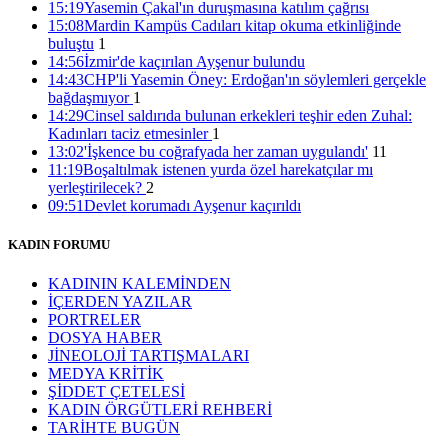
15:19
Yasemin Çakal'ın duruşmasına katılım çağrısı
15:08
Mardin Kampüs Cadıları kitap okuma etkinliğinde
buluştu
1
14:56
İzmir'de kaçırılan Ayşenur bulundu
14:43
CHP'li Yasemin Öney: Erdoğan'ın söylemleri gerçekle
bağdaşmıyor
1
14:29
Cinsel saldırıda bulunan erkekleri teşhir eden Zuhal:
Kadınları taciz etmesinler
1
13:02
'İşkence bu coğrafyada her zaman uygulandı'
11
11:19
Boşaltılmak istenen yurda özel harekatçılar mı
yerleştirilecek?
2
09:51
Devlet korumadı Ayşenur kaçırıldı
KADIN FORUMU
KADININ KALEMİNDEN
İÇERDEN YAZILAR
PORTRELER
DOSYA HABER
JİNEOLOJİ TARTIŞMALARI
MEDYA KRİTİK
ŞİDDET ÇETELESİ
KADIN ÖRGÜTLERİ REHBERİ
TARİHTE BUGÜN