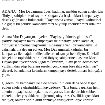
Müjgan Ekin’in ailesi İHD’ye başvurdu
ADANA - Mor Dayanışma üyesi kadınlar, mağdur edilen aileler için
‘İhtiyaç sahiplerine ulaşıyoruz’ sloganıyla başlattıkları kampanyaya
14:57 05/12/2016
destek çağrısında bulunarak, “Dayanışma zamanı, haydi kadınlar el
ele güçlü bir şekilde kampanyamızı büyütüp çocuklarımızı ısıtalım”
dedi.
Mor Dayanışma’dan ‘İhtiyaç sahiplerine ulaşıyoruz’
Adana Mor Dayanışma üyeleri, "Paylaş, gülümse, gülümset"
kampanyası
şiarıyla başlayan takas kampanyası ile bir araya gelen kadınlar,
“İhtiyaç sahiplerine ulaşıyoruz” sloganıyla yeni bir kampanya ile
11:32 05/12/2016
çalışmalarına devam ediyor. Mor Dayanışmalı kadınlar, bu
kampanya ile mağdur edilen ailelere ulaşmayı hedefliyor. Kolektif
bir şekilde topladıkları ürünleri ihtiyaç sahiplerine ulaştıran Mor
Dayanışma üyelerinden Çiğdem Özdeniz, “Savaşların acımasızca
Basına yönelik baskılara karşı ‘Eleştirel Medya Topluluğu’
yurtlarından edip buralara sürülen çocukların bize ihtiyaçları var”
diyerek bu anlamda kadınların kampanyaya destek olması için çağrı
11:31 05/12/2016
yaptı.
Çiğdem, bu kampanya ile elde edilen ürünlerin daha önce tespit
edilen ailelere ulaştırıldığını kaydederek, “Biz bunu yaparken hem
ailenin ihtiyaç listesini çıkarmış oluyoruz, hem de birebir sohbet
‘Kadınların ilk başvurabilecekleri nokta olmak istiyoruz’
ederek, neler yaşadıklarını öğrenmiş oluyoruz. Özellikle çocukları
dinliyor, onların sorunlarını çözmeye çalışıyoruz” diye konuştu.
11:28 05/12/2016