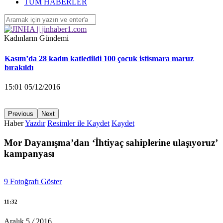
‘Yüzlerce çocuk devletin ihmalleri sonucu yaşamını yitirdi’
TÜM HABERLER
16:26 04/12/2016
Kadınların Gündemi
Kasım’da 28 kadın katledildi 100 çocuk istismara maruz
bırakıldı
15:01 05/12/2016
Previous
Next
Haber
Yazdır
Resimler ile Kaydet
Kaydet
KA.DER: Gasp edilen 194 koltuğu istiyoruz!
Mor Dayanışma’dan ‘İhtiyaç sahiplerine ulaşıyoruz’
15:00 05/12/2016
kampanyası
Ayrılmak isteyen kadına saldırarak yaraladı
9
Fotoğrafı Göster
14:58 05/12/2016
11:32
Aralık
5
/
2016