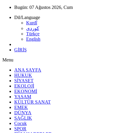
Bugün:
07 Ağustos 2026, Cum
Dil/Language
Kurdî
كوردى
Türkçe
English
GİRİŞ
Menu
ANA SAYFA
HUKUK
SİYASET
EKOLOJİ
EKONOMİ
YAŞAM
KÜLTÜR SANAT
EMEK
DÜNYA
SAĞLIK
Çocuk
SPOR