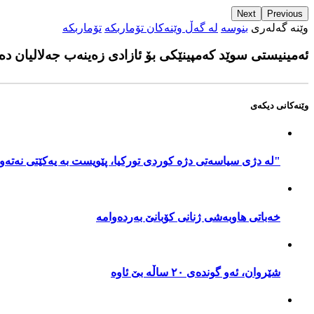
Next
Previous
وێنە گەلەری
بنوسە
لە گەڵ وێنەکان تۆماربکە
تۆماربکە
خەباتی هاوبەشی ژنانی کۆبانێ بەردەوامە
ئەمینیستی سوێد کەمپینێکی بۆ ئازادی زەینەب جەلالیان دە
14:58 04/12/2016
وێنەکانی ديكەى
شێروان، ئەو گوندەی ٢٠ ساڵە بێ ئاوە
14:25 04/12/2016
"لە دژی سیاسەتی دژە کوردی تورکیا، پێویست بە یەکێتی نەتەو
داگایی کردنی کەیسی کەمال پێنجوێنی و وەستا سەدیق دواخرا
خەباتی هاوبەشی ژنانی کۆبانێ بەردەوامە
12:29 04/12/2016
شێروان، ئەو گوندەی ٢٠ ساڵە بێ ئاوە
ئەمینیستی سوێد کەمپینێکی بۆ ئازادی زەینەب جەلالیان دەستپێکرد
09:53 04/12/2016