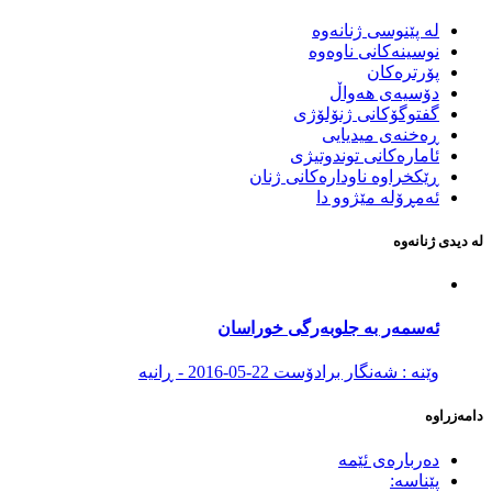
لە پێنوسی ژنانەوە
نوسینەکانی ناوەوە
پۆرترەکان
دۆسیەی هەواڵ
گفتوگۆکانی ژنۆلۆژی
ڕەخنەی میدیایی
ئامارەکانی توندوتیژی
ڕێکخراوە ناودارەکانی ژنان
ئەمڕۆلە مێژوو دا
لە دیدی ژنانەوە
ئەسمەر بە جلوبەرگی خوراسان
وێنە : شەنگار برادۆست
22-05-2016 - ڕانیە
دامەزراوە
دەربارەی ئێمە
پێناسە: