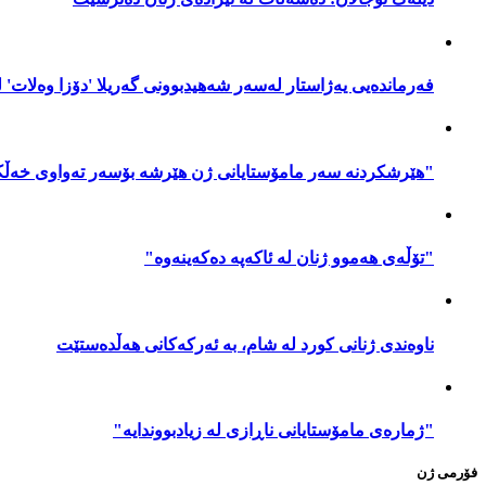
فەرماندەیی یەژاستار لەسەر شەهیدبوونی گەریلا 'دۆزا وەلات' لێ
"هێرشکردنە سەر مامۆستایانی ژن هێرشە بۆسەر تەواوی خەڵ
"تۆڵەی هەموو ژنان لە ئاکەپە دەکەینەوە"
ناوەندی ژنانی کورد لە شام، بە ئەرکەکانی هەڵدەستێت
"ژمارەی مامۆستایانی ناڕازی لە زیادبووندایە"
فۆرمی ژن