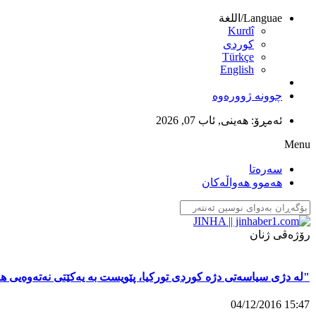
Languae/اللغة
Kurdî
كوردى
Türkçe
English
چوونە ژوورەوە
ئەمڕۆ:
هەینی, ئاب 07, 2026
Menu
سەرەتا
هەموو هەواڵەکان
تەرمی سەبیحە ئوچۆش بەخاک سپێردرا
13:15 03/12/2016
رۆژەڤی ژنان
"لە دژی سیاسەتی دژە کوردی تورکیا، پێویست بە یەکێتی نەتەوەیی ه
15:47 04/12/2016