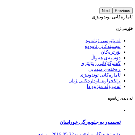
Next
Previous
ئامارەکانی توندوتیژی
خەباتی هاوبەشی ژنانی کۆبانێ بەردەوامە
فۆرمی ژن
14:58 04/12/2016
لە پێنوسی ژنانەوە
نوسینەکانی ناوەوە
شێروان، ئەو گوندەی ٢٠ ساڵە بێ ئاوە
پۆرترەکان
دۆسیەی هەواڵ
گفتوگۆکانی ژنۆلۆژی
14:25 04/12/2016
ڕەخنەی میدیایی
ئامارەکانی توندوتیژی
ڕێکخراوە ناودارەکانی ژنان
ئەمڕۆلە مێژوو دا
داگایی کردنی کەیسی کەمال پێنجوێنی و وەستا سەدیق دواخرا
لە دیدی ژنانەوە
12:29 04/12/2016
ئەمینیستی سوێد کەمپینێکی بۆ ئازادی زەینەب جەلالیان دەستپێکرد
ئەسمەر بە جلوبەرگی خوراسان
09:53 04/12/2016
وێنە : شەنگار برادۆست
22-05-2016 - ڕانیە