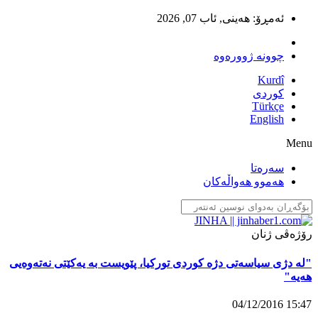
ئەمڕۆ:
هەینی, ئاب 07, 2026
چوونە ژوورەوە
Kurdî
كوردى
Türkçe
English
Menu
سەرەتا
تەرمی سەبیحە ئوچۆش بەخاک سپێردرا
هەموو هەواڵەکان
13:15 03/12/2016
رۆژەڤی ژنان
"لە دژی سیاسەتی دژە کوردی تورکیا، پێویست بە یەکێتی نەتەوەیی
هەیە"
15:47 04/12/2016