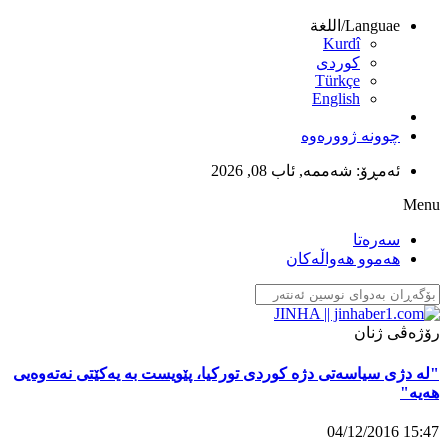
Languae/اللغة
Kurdî
كوردى
Türkçe
English
چوونە ژوورەوە
ئەمڕۆ:
شەممە, ئاب 08, 2026
Menu
سەرەتا
تەرمی سەبیحە ئوچۆش بەخاک سپێردرا
هەموو هەواڵەکان
13:15 03/12/2016
رۆژەڤی ژنان
"لە دژی سیاسەتی دژە کوردی تورکیا، پێویست بە یەکێتی نەتەوەیی
هەیە"
15:47 04/12/2016