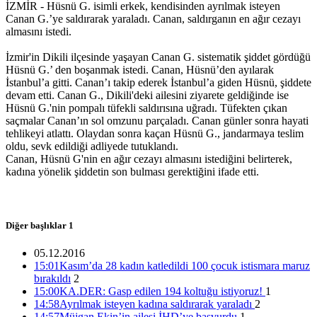
İZMİR - Hüsnü G. isimli erkek, kendisinden ayrılmak isteyen
Canan G.’ye saldırarak yaraladı. Canan, saldırganın en ağır cezayı
Müjgan Ekin’in ailesi İHD’ye başvurdu
almasını istedi.
14:57 05/12/2016
İzmir'in Dikili ilçesinde yaşayan Canan G. sistematik şiddet gördüğü
Hüsnü G.’ den boşanmak istedi. Canan, Hüsnü’den ayılarak
İstanbul’a gitti. Canan’ı takip ederek İstanbul’a giden Hüsnü, şiddete
devam etti. Canan G., Dikili'deki ailesini ziyarete geldiğinde ise
Mor Dayanışma’dan ‘İhtiyaç sahiplerine ulaşıyoruz’
Hüsnü G.'nin pompalı tüfekli saldırısına uğradı. Tüfekten çıkan
kampanyası
saçmalar Canan’ın sol omzunu parçaladı. Canan günler sonra hayati
tehlikeyi atlattı. Olaydan sonra kaçan Hüsnü G., jandarmaya teslim
11:32 05/12/2016
oldu, sevk edildiği adliyede tutuklandı.
Canan, Hüsnü G'nin en ağır cezayı almasını istediğini belirterek,
kadına yönelik şiddetin son bulması gerektiğini ifade etti.
Basına yönelik baskılara karşı ‘Eleştirel Medya Topluluğu’
11:31 05/12/2016
Diğer başlıklar
1
05.12.2016
15:01
Kasım’da 28 kadın katledildi 100 çocuk istismara maruz
‘Kadınların ilk başvurabilecekleri nokta olmak istiyoruz’
bırakıldı
2
15:00
KA.DER: Gasp edilen 194 koltuğu istiyoruz!
1
14:58
Ayrılmak isteyen kadına saldırarak yaraladı
2
11:28 05/12/2016
14:57
Müjgan Ekin’in ailesi İHD’ye başvurdu
1