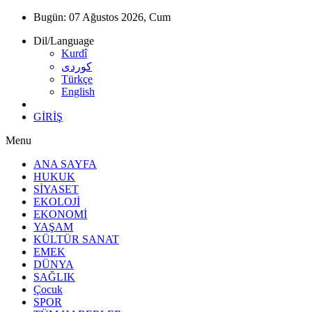
Bugün:
07 Ağustos 2026, Cum
Dil/Language
Kurdî
كوردى
Türkçe
English
GİRİŞ
Menu
ANA SAYFA
HUKUK
SİYASET
EKOLOJİ
EKONOMİ
YAŞAM
KÜLTÜR SANAT
EMEK
DÜNYA
SAĞLIK
Çocuk
SPOR