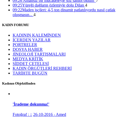
09:26
'Amansız bir mücadeleyle söz sahibi oldum'
7
15:01 05/12/2016
09:25
Yüreği dağların özlemiyle dolu Dilan
4
09:22
Maden işçileri: 4-5 ton dinamit patlatılıyordu nasıl çatlak
oluşmasın...
4
KADIN FORUMU
KADININ KALEMİNDEN
İÇERDEN YAZILAR
PORTRELER
DOSYA HABER
JİNEOLOJİ TARTIŞMALARI
MEDYA KRİTİK
ŞİDDET ÇETELESİ
KADIN ÖRGÜTLERİ REHBERİ
TARİHTE BUGÜN
Kadının Objektifinden
'İrademe dokunma!'
Fotoğraf : ::
26-10-2016 - Amed