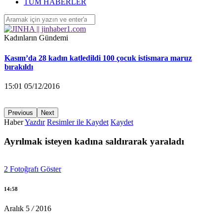
‘Yüzlerce çocuk devletin ihmalleri sonucu yaşamını yitirdi’
TÜM HABERLER
16:26 04/12/2016
Kadınların Gündemi
Kasım’da 28 kadın katledildi 100 çocuk istismara maruz
bırakıldı
15:01 05/12/2016
Previous
Next
Haber
Yazdır
Resimler ile Kaydet
Kaydet
KA.DER: Gasp edilen 194 koltuğu istiyoruz!
Ayrılmak isteyen kadına saldırarak yaraladı
15:00 05/12/2016
2
Fotoğrafı Göster
Ayrılmak isteyen kadına saldırarak yaraladı
14:58
14:58 05/12/2016
Aralık
5
/
2016