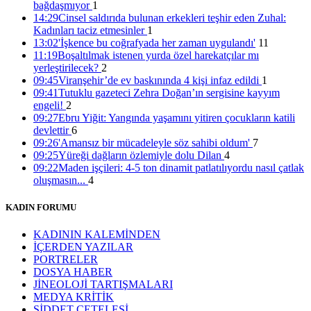
bağdaşmıyor
1
14:29
Cinsel saldırıda bulunan erkekleri teşhir eden Zuhal:
Kadınları taciz etmesinler
1
13:02
'İşkence bu coğrafyada her zaman uygulandı'
11
11:19
Boşaltılmak istenen yurda özel harekatçılar mı
yerleştirilecek?
2
09:45
Viranşehir’de ev baskınında 4 kişi infaz edildi
1
09:41
Tutuklu gazeteci Zehra Doğan’ın sergisine kayyım
engeli!
2
09:27
Ebru Yiğit: Yangında yaşamını yitiren çocukların katili
devlettir
6
09:26
'Amansız bir mücadeleyle söz sahibi oldum'
7
09:25
Yüreği dağların özlemiyle dolu Dilan
4
09:22
Maden işçileri: 4-5 ton dinamit patlatılıyordu nasıl çatlak
oluşmasın...
4
KADIN FORUMU
KADININ KALEMİNDEN
İÇERDEN YAZILAR
PORTRELER
DOSYA HABER
JİNEOLOJİ TARTIŞMALARI
MEDYA KRİTİK
ŞİDDET ÇETELESİ