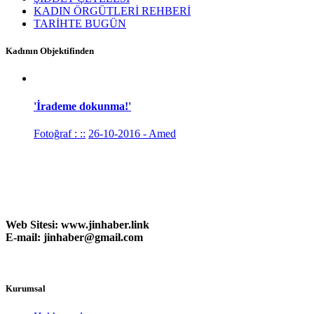
KADIN ÖRGÜTLERİ REHBERİ
TARİHTE BUGÜN
Kadının Objektifinden
'İrademe dokunma!'
Fotoğraf : ::
26-10-2016 - Amed
Web Sitesi:
www.
jinhaber.link
E-mail: jinhaber@gmail.com
Kurumsal