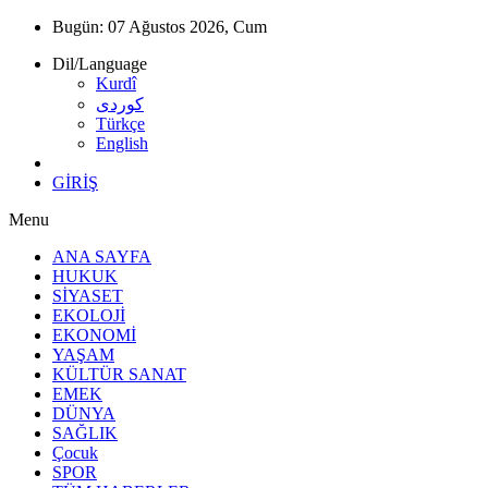
Bugün:
07 Ağustos 2026, Cum
Dil/Language
Kurdî
كوردى
Türkçe
English
GİRİŞ
Menu
ANA SAYFA
HUKUK
SİYASET
EKOLOJİ
EKONOMİ
YAŞAM
KÜLTÜR SANAT
EMEK
DÜNYA
SAĞLIK
Çocuk
SPOR