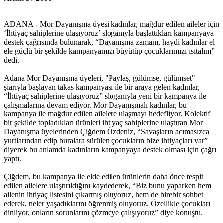
Müjgan Ekin’in ailesi İHD’ye başvurdu
ADANA - Mor Dayanışma üyesi kadınlar, mağdur edilen aileler için
‘İhtiyaç sahiplerine ulaşıyoruz’ sloganıyla başlattıkları kampanyaya
14:57 05/12/2016
destek çağrısında bulunarak, “Dayanışma zamanı, haydi kadınlar el
ele güçlü bir şekilde kampanyamızı büyütüp çocuklarımızı ısıtalım”
dedi.
Mor Dayanışma’dan ‘İhtiyaç sahiplerine ulaşıyoruz’
Adana Mor Dayanışma üyeleri, "Paylaş, gülümse, gülümset"
kampanyası
şiarıyla başlayan takas kampanyası ile bir araya gelen kadınlar,
“İhtiyaç sahiplerine ulaşıyoruz” sloganıyla yeni bir kampanya ile
11:32 05/12/2016
çalışmalarına devam ediyor. Mor Dayanışmalı kadınlar, bu
kampanya ile mağdur edilen ailelere ulaşmayı hedefliyor. Kolektif
bir şekilde topladıkları ürünleri ihtiyaç sahiplerine ulaştıran Mor
Dayanışma üyelerinden Çiğdem Özdeniz, “Savaşların acımasızca
Basına yönelik baskılara karşı ‘Eleştirel Medya Topluluğu’
yurtlarından edip buralara sürülen çocukların bize ihtiyaçları var”
diyerek bu anlamda kadınların kampanyaya destek olması için çağrı
11:31 05/12/2016
yaptı.
Çiğdem, bu kampanya ile elde edilen ürünlerin daha önce tespit
edilen ailelere ulaştırıldığını kaydederek, “Biz bunu yaparken hem
ailenin ihtiyaç listesini çıkarmış oluyoruz, hem de birebir sohbet
‘Kadınların ilk başvurabilecekleri nokta olmak istiyoruz’
ederek, neler yaşadıklarını öğrenmiş oluyoruz. Özellikle çocukları
dinliyor, onların sorunlarını çözmeye çalışıyoruz” diye konuştu.
11:28 05/12/2016