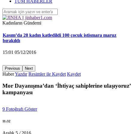
‘Yüzlerce çocuk devletin ihmalleri sonucu yaşamını yitirdi’
TÜM HABERLER
16:26 04/12/2016
Kadınların Gündemi
Kasım’da 28 kadın katledildi 100 çocuk istismara maruz
bırakıldı
15:01 05/12/2016
Previous
Next
Haber
Yazdır
Resimler ile Kaydet
Kaydet
KA.DER: Gasp edilen 194 koltuğu istiyoruz!
Mor Dayanışma’dan ‘İhtiyaç sahiplerine ulaşıyoruz’
15:00 05/12/2016
kampanyası
Ayrılmak isteyen kadına saldırarak yaraladı
9
Fotoğrafı Göster
14:58 05/12/2016
11:32
Aralık
5
/
2016