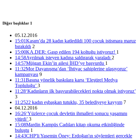
15:01 05/12/2016
Diğer başlıklar
1
05.12.2016
15:01
Kasım’da 28 kadın katledildi 100 çocuk istismara maruz
bırakıldı
2
15:00
KA.DER: Gasp edilen 194 koltuğu istiyoruz!
1
14:58
Ayrılmak isteyen kadına saldırarak yaraladı
2
14:57
Müjgan Ekin’in ailesi İHD’ye başvurdu
1
11:32
Mor Dayanışma’dan ‘İhtiyaç sahiplerine ulaşıyoruz’
kampanyası
9
11:31
Basına yönelik baskılara karşı ‘Eleştirel Medya
Topluluğu’
3
11:28
‘Kadınların ilk başvurabilecekleri nokta olmak istiyoruz’
3
11:25
22 kadın eşbaşkan tutuklu, 35 belediyeye kayyım
7
04.12.2016
16:26
‘Yüzlerce çocuk devletin ihmalleri sonucu yaşamını
yitirdi’
3
15:08
Mardin Kampüs Cadıları kitap okuma etkinliğinde
buluştu
1
14:43
CHP'li Yasemin Öney: Erdoğan'ın söylemleri gerçekle