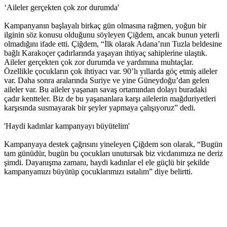
‘Aileler gerçekten çok zor durumda'
Kampanyanın başlayalı birkaç gün olmasına rağmen, yoğun bir
22 kadın eşbaşkan tutuklu, 35 belediyeye kayyım
ilginin söz konusu olduğunu söyleyen Çiğdem, ancak bunun yeterli
olmadığını ifade etti. Çiğdem, “İlk olarak Adana’nın Tuzla beldesine
11:25 05/12/2016
bağlı Karakoçer çadırlarında yaşayan ihtiyaç sahiplerine ulaştık.
Aileler gerçekten çok zor durumda ve yardımına muhtaçlar.
Özellikle çocukların çok ihtiyacı var. 90’lı yıllarda göç etmiş aileler
var. Daha sonra aralarında Suriye ve yine Güneydoğu’dan gelen
5 ARALIK 2016 GÜNDEMİ
aileler var. Bu aileler yaşanan savaş ortamından dolayı buradaki
çadır kentteler. Biz de bu yaşananlara karşı ailelerin mağduriyetleri
11:21 05/12/2016
karşısında susmayarak bir şeyler yapmaya çalışıyoruz” dedi.
'Haydi kadınlar kampanyayı büyütelim'
Kampanyaya destek çağrısını yineleyen Çiğdem son olarak, “Bugün
‘Yüzlerce çocuk devletin ihmalleri sonucu yaşamını yitirdi’
tam günüdür, bugün bu çocukları unutursak biz vicdanımıza ne deriz
şimdi. Dayanışma zamanı, haydi kadınlar el ele güçlü bir şekilde
16:26 04/12/2016
kampanyamızı büyütüp çocuklarımızı ısıtalım” diye belirtti.
Kasım’da 28 kadın katledildi 100 çocuk istismara maruz
bırakıldı