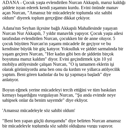
ADANA - Çocuk yaşta evlendirilen Nurcan Akkapılı, maruz kaldığı
şiddete isyan ederek kendi yaşamını kurdu. Evini önünde manav
Müjgan Ekin’in ailesi İHD’ye başvurdu
açan Nurcan, "Amansız bir mücadeleyle toplumda söz sahibi
oldum" diyerek toplum gerçeğine dikkat çekiyor.
14:57 05/12/2016
Adana'nın Seyhan ilçesine bağlı Akkapılı Mahallesinde yaşayan
Nurcan Nur Akkapılı, 7 yıldır manavlık yapıyor. Çocuk yaşta ailesi
tarafından evlendirilen Nurcan, çocukken bir de anne oluyor. 5
Mor Dayanışma’dan ‘İhtiyaç sahiplerine ulaşıyoruz’
çocuk büyüten Nurcan'ın yaşamı mücadele ile geçiyor ve bu
kampanyası
kendisine büyük bir güç katıyor. Yoksulluk ve şiddet sarmalında bir
yaşam geçiren Nurcan, "Her kadın gibi ben de şiddetin birçok
11:32 05/12/2016
boyutuna maruz kaldım" diyor. Evini geçindirmek için 10 yıl
mobilya atölyesinde çalışan Nurcan, "O iş tamamen eklerin işi
olarak görünüyordu ama ben onu da kırdım ve yıllarca atölyecilik
yaptım. Beni gören kadınlar da bu işi yapmaya başladı" diye
Basına yönelik baskılara karşı ‘Eleştirel Medya Topluluğu’
anlatıyor.
Boyun eğmek yerine mücadeleyi tercih ettiğini ve tüm baskıları
11:31 05/12/2016
kırmayı başardığını vurgulayan Nurcan, "Şu anda evimde neye
sahipsek onlar da benim sayemde" diye ekliyor.
'Amansız mücadeleyle söz sahibi oldum'
‘Kadınların ilk başvurabilecekleri nokta olmak istiyoruz’
"Beni ben yapan güçlü duruşumdu" diye belirten Nurcan amansız
11:28 05/12/2016
bir mücadeleyle toplumda söz sahibi olduğuna vurgu yapıyor.