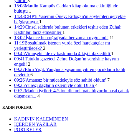
yitirdi’
3
15:01 05/12/2016
15:08
Mardin Kampüs Cadıları kitap okuma etkinliğinde
buluştu
1
14:43
CHP'li Yasemin Öney: Erdoğan'ın söylemleri gerçekle
bağdaşmıyor
1
14:29
Cinsel saldırıda bulunan erkekleri teşhir eden Zuhal:
Kadınları taciz etmesinler
1
13:02
'İşkence bu coğrafyada her zaman uygulandı'
11
11:19
Boşaltılmak istenen yurda özel harekatçılar mı
yerleştirilecek?
2
09:45
Viranşehir’de ev baskınında 4 kişi infaz edildi
1
09:41
Tutuklu gazeteci Zehra Doğan’ın sergisine kayyım
engeli!
2
09:27
Ebru Yiğit: Yangında yaşamını yitiren çocukların katili
devlettir
6
09:26
'Amansız bir mücadeleyle söz sahibi oldum'
7
09:25
Yüreği dağların özlemiyle dolu Dilan
4
09:22
Maden işçileri: 4-5 ton dinamit patlatılıyordu nasıl çatlak
oluşmasın...
4
KADIN FORUMU
KADININ KALEMİNDEN
İÇERDEN YAZILAR
PORTRELER