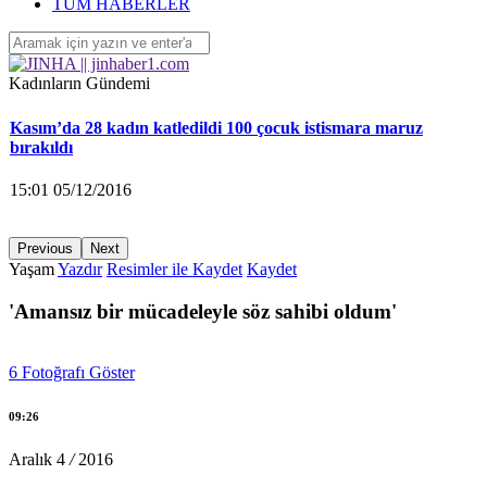
‘Yüzlerce çocuk devletin ihmalleri sonucu yaşamını yitirdi’
TÜM HABERLER
16:26 04/12/2016
Kadınların Gündemi
Kasım’da 28 kadın katledildi 100 çocuk istismara maruz
bırakıldı
15:01 05/12/2016
Previous
Next
Yaşam
Yazdır
Resimler ile Kaydet
Kaydet
KA.DER: Gasp edilen 194 koltuğu istiyoruz!
'Amansız bir mücadeleyle söz sahibi oldum'
15:00 05/12/2016
6
Fotoğrafı Göster
Ayrılmak isteyen kadına saldırarak yaraladı
09:26
14:58 05/12/2016
Aralık
4
/
2016