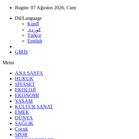
Bugün:
07 Ağustos 2026, Cum
Dil/Language
Kurdî
كوردى
Türkçe
English
GİRİŞ
Menu
ANA SAYFA
HUKUK
SİYASET
EKOLOJİ
EKONOMİ
YAŞAM
KÜLTÜR SANAT
EMEK
DÜNYA
SAĞLIK
Çocuk
SPOR