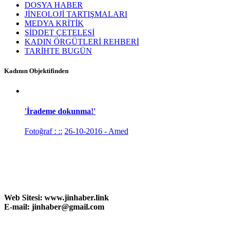
DOSYA HABER
JİNEOLOJİ TARTIŞMALARI
MEDYA KRİTİK
ŞİDDET ÇETELESİ
KADIN ÖRGÜTLERİ REHBERİ
TARİHTE BUGÜN
Kadının Objektifinden
'İrademe dokunma!'
Fotoğraf : ::
26-10-2016 - Amed
Web Sitesi:
www.
jinhaber.link
E-mail: jinhaber@gmail.com