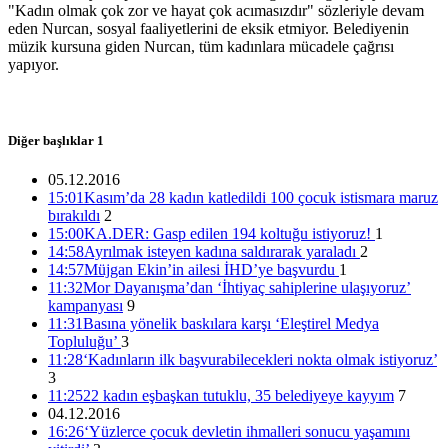
"Kadın olmak çok zor ve hayat çok acımasızdır" sözleriyle devam
eden Nurcan, sosyal faaliyetlerini de eksik etmiyor. Belediyenin
müzik kursuna giden Nurcan, tüm kadınlara mücadele çağrısı
22 kadın eşbaşkan tutuklu, 35 belediyeye kayyım
yapıyor.
11:25 05/12/2016
Diğer başlıklar
1
5 ARALIK 2016 GÜNDEMİ
05.12.2016
15:01
Kasım’da 28 kadın katledildi 100 çocuk istismara maruz
11:21 05/12/2016
bırakıldı
2
15:00
KA.DER: Gasp edilen 194 koltuğu istiyoruz!
1
14:58
Ayrılmak isteyen kadına saldırarak yaraladı
2
14:57
Müjgan Ekin’in ailesi İHD’ye başvurdu
1
11:32
Mor Dayanışma’dan ‘İhtiyaç sahiplerine ulaşıyoruz’
‘Yüzlerce çocuk devletin ihmalleri sonucu yaşamını yitirdi’
kampanyası
9
11:31
Basına yönelik baskılara karşı ‘Eleştirel Medya
16:26 04/12/2016
Topluluğu’
3
11:28
‘Kadınların ilk başvurabilecekleri nokta olmak istiyoruz’
3
11:25
22 kadın eşbaşkan tutuklu, 35 belediyeye kayyım
7
Kasım’da 28 kadın katledildi 100 çocuk istismara maruz
04.12.2016
bırakıldı
16:26
‘Yüzlerce çocuk devletin ihmalleri sonucu yaşamını