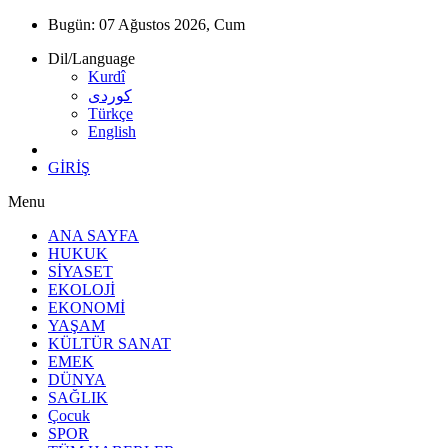
Bugün:
07 Ağustos 2026, Cum
Dil/Language
Kurdî
كوردى
Türkçe
English
GİRİŞ
Menu
ANA SAYFA
HUKUK
SİYASET
EKOLOJİ
EKONOMİ
YAŞAM
KÜLTÜR SANAT
EMEK
DÜNYA
SAĞLIK
Çocuk
SPOR