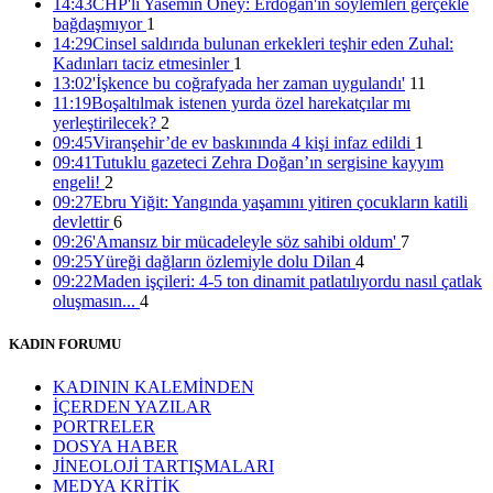
14:43
CHP'li Yasemin Öney: Erdoğan'ın söylemleri gerçekle
bağdaşmıyor
1
14:29
Cinsel saldırıda bulunan erkekleri teşhir eden Zuhal:
Kadınları taciz etmesinler
1
13:02
'İşkence bu coğrafyada her zaman uygulandı'
11
11:19
Boşaltılmak istenen yurda özel harekatçılar mı
yerleştirilecek?
2
09:45
Viranşehir’de ev baskınında 4 kişi infaz edildi
1
09:41
Tutuklu gazeteci Zehra Doğan’ın sergisine kayyım
engeli!
2
09:27
Ebru Yiğit: Yangında yaşamını yitiren çocukların katili
devlettir
6
09:26
'Amansız bir mücadeleyle söz sahibi oldum'
7
09:25
Yüreği dağların özlemiyle dolu Dilan
4
09:22
Maden işçileri: 4-5 ton dinamit patlatılıyordu nasıl çatlak
oluşmasın...
4
KADIN FORUMU
KADININ KALEMİNDEN
İÇERDEN YAZILAR
PORTRELER
DOSYA HABER
JİNEOLOJİ TARTIŞMALARI
MEDYA KRİTİK