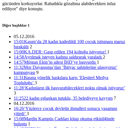
15:01 05/12/2016
gücünden korkuyorlar. Rahatlıkla gözaltına alabilecekken infaz
ediliyor" diye konuştu.
Diğer başlıklar
1
05.12.2016
15:01
Kasım’da 28 kadın katledildi 100 çocuk istismara maruz
bırakıldı
2
15:00
KA.DER: Gasp edilen 194 koltuğu istiyoruz!
1
14:58
Ayrılmak isteyen kadına saldırarak yaraladı
2
14:57
Müjgan Ekin’in ailesi İHD’ye başvurdu
1
11:32
Mor Dayanışma’dan ‘İhtiyaç sahiplerine ulaşıyoruz’
kampanyası
9
11:31
Basına yönelik baskılara karşı ‘Eleştirel Medya
Topluluğu’
3
11:28
‘Kadınların ilk başvurabilecekleri nokta olmak istiyoruz’
3
11:25
22 kadın eşbaşkan tutuklu, 35 belediyeye kayyım
7
04.12.2016
16:26
‘Yüzlerce çocuk devletin ihmalleri sonucu yaşamını
yitirdi’
3
15:08
Mardin Kampüs Cadıları kitap okuma etkinliğinde
buluştu
1