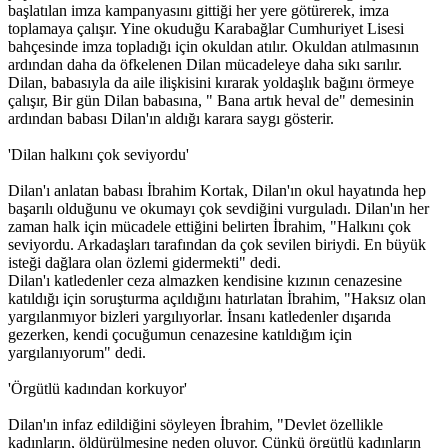
başlatılan imza kampanyasını gittiği her yere götürerek, imza
toplamaya çalışır. Yine okuduğu Karabağlar Cumhuriyet Lisesi
bahçesinde imza topladığı için okuldan atılır. Okuldan atılmasının
22 kadın eşbaşkan tutuklu, 35 belediyeye kayyım
ardından daha da öfkelenen Dilan mücadeleye daha sıkı sarılır.
Dilan, babasıyla da aile ilişkisini kırarak yoldaşlık bağını örmeye
11:25 05/12/2016
çalışır, Bir gün Dilan babasına, " Bana artık heval de" demesinin
ardından babası Dilan'ın aldığı karara saygı gösterir.
'Dilan halkını çok seviyordu'
5 ARALIK 2016 GÜNDEMİ
Dilan'ı anlatan babası İbrahim Kortak, Dilan'ın okul hayatında hep
başarılı olduğunu ve okumayı çok sevdiğini vurguladı. Dilan'ın her
11:21 05/12/2016
zaman halk için mücadele ettiğini belirten İbrahim, "Halkını çok
seviyordu. Arkadaşları tarafından da çok sevilen biriydi. En büyük
isteği dağlara olan özlemi gidermekti" dedi.
Dilan'ı katledenler ceza almazken kendisine kızının cenazesine
‘Yüzlerce çocuk devletin ihmalleri sonucu yaşamını yitirdi’
katıldığı için soruşturma açıldığını hatırlatan İbrahim, "Haksız olan
yargılanmıyor bizleri yargılıyorlar. İnsanı katledenler dışarıda
16:26 04/12/2016
gezerken, kendi çocuğumun cenazesine katıldığım için
yargılanıyorum" dedi.
'Örgütlü kadından korkuyor'
Kasım’da 28 kadın katledildi 100 çocuk istismara maruz
bırakıldı
Dilan'ın infaz edildiğini söyleyen İbrahim, "Devlet özellikle
kadınların, öldürülmesine neden oluyor. Çünkü örgütlü kadınların