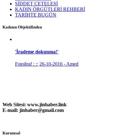
ŞİDDET ÇETELESİ
KADIN ÖRGÜTLERİ REHBERİ
TARİHTE BUGÜN
Kadının Objektifinden
'İrademe dokunma!'
Fotoğraf : ::
26-10-2016 - Amed
Web Sitesi:
www.
jinhaber.link
E-mail: jinhaber@gmail.com
Kurumsal