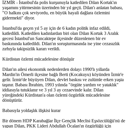
İZMİR - İstanbul'da polis kurşunuyla katledilen Dilan Kortak'ın
yaşamını yitirmesinin üzerinden bir yıl geçti. Dilan'ı anlatan babası,
Müjgan Ekin’in ailesi İHD’ye başvurdu
"O halkını çok seviyordu, en büyük hayali dağlara özlemini
gidermekti" diyor.
14:57 05/12/2016
İstanbul'da geçen yıl 5 ay için de 6 kadın politik infaz edildi,
katledildi. Katledilen kadınlardan biri olan Dilan Kortak 3 Aralık
gecesi İstanbul'un Sancaktepe ilçesinde düzenlenen bir ev
Mor Dayanışma’dan ‘İhtiyaç sahiplerine ulaşıyoruz’
baskınında katledildi. Dilan'ın soruşturmasında ise yine cezasızlık
kampanyası
zırhıyla takipsizlik kararı verildi.
11:32 05/12/2016
Kürdistan özlemi mücadelesine dönüşür
Dilan'ın ailesi ekonomik nedenlerden dolayı 1990'lı yıllarda
Mardin'in Ömerli ilçesine bağlı Berti (Kocakuyu) köyünden İzmir'e
Basına yönelik baskılara karşı ‘Eleştirel Medya Topluluğu’
gelir. İzmir'de büyüyen Dilan, devlet baskısı ve zulümle erken yaşta
taşınır. Babası İbrahim, 1993 yılında "örgüte yardım ve yataklık"
iddiasıyla tutuklanır ve 3 yıl 3 ay cezaevinde kalır. Dilan
11:31 05/12/2016
yüreğindeki Kürdistan'a olan özlemi özgürlük mücadelesine
dönüştürür.
Babasıyla yoldaşlık ilişkisi kurar
‘Kadınların ilk başvurabilecekleri nokta olmak istiyoruz’
Bir dönem HDP Karabağlar İlçe Gençlik Meclisi Eşsözcülüğü'nü de
11:28 05/12/2016
yapan Dilan, PKK Lideri Abdullah Öcalan'ın özgürlüğü için