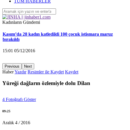
‘Yüzlerce çocuk devletin ihmalleri sonucu yaşamını yitirdi’
TÜM HABERLER
16:26 04/12/2016
Kadınların Gündemi
Kasım’da 28 kadın katledildi 100 çocuk istismara maruz
bırakıldı
15:01 05/12/2016
Previous
Next
Haber
Yazdır
Resimler ile Kaydet
Kaydet
KA.DER: Gasp edilen 194 koltuğu istiyoruz!
Yüreği dağların özlemiyle dolu Dilan
15:00 05/12/2016
4
Fotoğrafı Göster
Ayrılmak isteyen kadına saldırarak yaraladı
09:25
14:58 05/12/2016
Aralık
4
/
2016