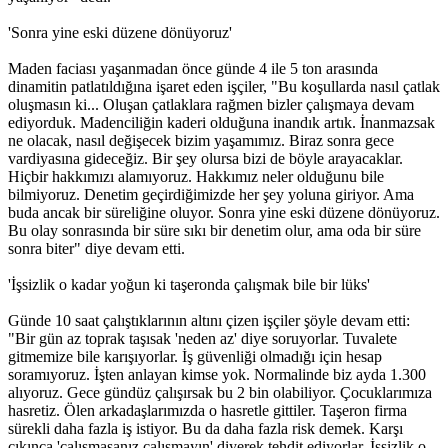
'Sonra yine eski düzene dönüyoruz'
22 kadın eşbaşkan tutuklu, 35 belediyeye kayyım
Maden faciası yaşanmadan önce günde 4 ile 5 ton arasında
dinamitin patlatıldığına işaret eden işçiler, "Bu koşullarda nasıl çatlak
11:25 05/12/2016
oluşmasın ki... Oluşan çatlaklara rağmen bizler çalışmaya devam
ediyorduk. Madenciliğin kaderi olduğuna inandık artık. İnanmazsak
ne olacak, nasıl değişecek bizim yaşamımız. Biraz sonra gece
vardiyasına gideceğiz. Bir şey olursa bizi de böyle arayacaklar.
5 ARALIK 2016 GÜNDEMİ
Hiçbir hakkımızı alamıyoruz. Hakkımız neler olduğunu bile
bilmiyoruz. Denetim geçirdiğimizde her şey yoluna giriyor. Ama
11:21 05/12/2016
buda ancak bir süreliğine oluyor. Sonra yine eski düzene dönüyoruz.
Bu olay sonrasında bir süre sıkı bir denetim olur, ama oda bir süre
sonra biter" diye devam etti.
'İşsizlik o kadar yoğun ki taşeronda çalışmak bile bir lüks'
‘Yüzlerce çocuk devletin ihmalleri sonucu yaşamını yitirdi’
Günde 10 saat çalıştıklarının altını çizen işçiler şöyle devam etti:
16:26 04/12/2016
"Bir gün az toprak taşısak 'neden az' diye soruyorlar. Tuvalete
gitmemize bile karışıyorlar. İş güvenliği olmadığı için hesap
soramıyoruz. İşten anlayan kimse yok. Normalinde biz ayda 1.300
alıyoruz. Gece gündüz çalışırsak bu 2 bin olabiliyor. Çocuklarımıza
Kasım’da 28 kadın katledildi 100 çocuk istismara maruz
hasretiz. Ölen arkadaşlarımızda o hasretle gittiler. Taşeron firma
bırakıldı
sürekli daha fazla iş istiyor. Bu da daha fazla risk demek. Karşı
çıkınca 'çalışmasanız çalışmayın' diyerek tehdit ediyorlar. İşsizlik o