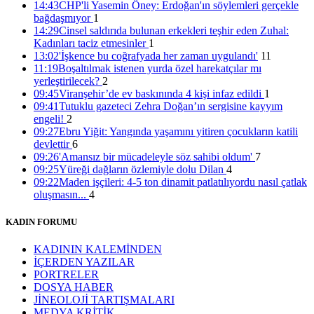
14:43
CHP'li Yasemin Öney: Erdoğan'ın söylemleri gerçekle
bağdaşmıyor
1
14:29
Cinsel saldırıda bulunan erkekleri teşhir eden Zuhal:
Kadınları taciz etmesinler
1
13:02
'İşkence bu coğrafyada her zaman uygulandı'
11
11:19
Boşaltılmak istenen yurda özel harekatçılar mı
yerleştirilecek?
2
09:45
Viranşehir’de ev baskınında 4 kişi infaz edildi
1
09:41
Tutuklu gazeteci Zehra Doğan’ın sergisine kayyım
engeli!
2
09:27
Ebru Yiğit: Yangında yaşamını yitiren çocukların katili
devlettir
6
09:26
'Amansız bir mücadeleyle söz sahibi oldum'
7
09:25
Yüreği dağların özlemiyle dolu Dilan
4
09:22
Maden işçileri: 4-5 ton dinamit patlatılıyordu nasıl çatlak
oluşmasın...
4
KADIN FORUMU
KADININ KALEMİNDEN
İÇERDEN YAZILAR
PORTRELER
DOSYA HABER
JİNEOLOJİ TARTIŞMALARI
MEDYA KRİTİK