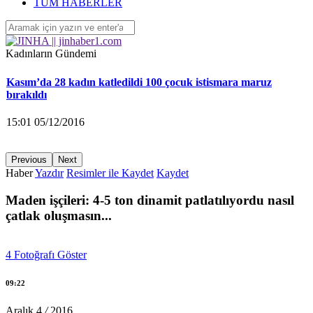
‘Yüzlerce çocuk devletin ihmalleri sonucu yaşamını yitirdi’
TÜM HABERLER
16:26 04/12/2016
Kadınların Gündemi
Kasım’da 28 kadın katledildi 100 çocuk istismara maruz
bırakıldı
15:01 05/12/2016
Previous
Next
Haber
Yazdır
Resimler ile Kaydet
Kaydet
KA.DER: Gasp edilen 194 koltuğu istiyoruz!
Maden işçileri: 4-5 ton dinamit patlatılıyordu nasıl
15:00 05/12/2016
çatlak oluşmasın...
Ayrılmak isteyen kadına saldırarak yaraladı
4
Fotoğrafı Göster
14:58 05/12/2016
09:22
Aralık
4
/
2016