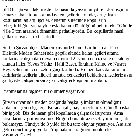
SÊRT - Şirvan'daki maden faciasında yaşamını yitiren dört işçinin
Müjgan Ekin’in ailesi İHD’ye başvurdu
cenazesi hala toprak altındayken işçilerin arkadaşları çalışma
koşullarını anlattı. İşçiler, denetim sürecinde koşulların
14:57 05/12/2016
iyileştirildiğini sonra yine eski haline döndüğünü belirterek, "Günde
4 ile 5 ton arasında dinamitin patlatılıyordu. Bu koşullarda nasıl
çatlak oluşmasın ki..." dedi.
Mor Dayanışma’dan ‘İhtiyaç sahiplerine ulaşıyoruz’
Siirt'in Şirvan ilçesi Maden köyünde Ciner Grubu'na ait Park
kampanyası
Elektrik Maden Sahası'nda göçük altında kalan işçileri arama
kurtarma çalışmaları devam ediyor. 12 işçinin cenazesine ulaşıldığı
11:32 05/12/2016
alanda halen Yavuz Yıldız, Halil Başer, İbrahim Kılınç ve Nusret
Beyazelma'nın cenazeleri göçük altında. Hemen karşıda kurulan
çadırlarda işçilerin aileleri umutla cenazeleri beklerken, işçilerle aynı
şantiyede çalışan arkadaşları çalışma koşullarını anlattı.
Basına yönelik baskılara karşı ‘Eleştirel Medya Topluluğu’
'Yapmalarına rağmen bu ölümler yaşanıyor'
11:31 05/12/2016
Şirvan civarında maden ocağında başka iş imkanın olmadığını
anlatan taşeron işçiler, "Burada çalışmaya mecburuz. Çünkü başka
bir iş yok. Biz de insan gibi koşullarda çalışmak istiyoruz. Ama
koşullarımız görüyorsunuz. Bugün buna itiraz etsek yarın bu işi de
‘Kadınların ilk başvurabilecekleri nokta olmak istiyoruz’
bulamayız. Türkiye'de 3 yılda bir bu tarz olaylar yaşanıyor. Ara sıra
gelip denetim yapıyorlar. Yapmalarına rağmen bu ölümler
11:28 05/12/2016
yaşanıyor" dedi.