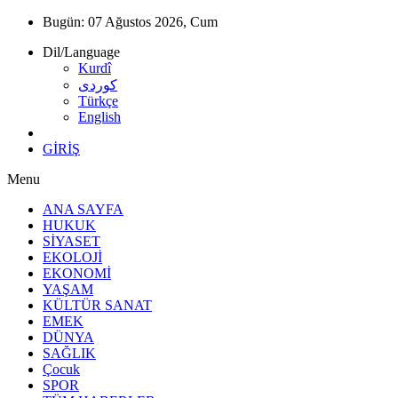
Bugün:
07 Ağustos 2026, Cum
Dil/Language
Kurdî
كوردى
Türkçe
English
GİRİŞ
Menu
ANA SAYFA
HUKUK
SİYASET
EKOLOJİ
EKONOMİ
YAŞAM
KÜLTÜR SANAT
EMEK
DÜNYA
SAĞLIK
Çocuk
SPOR