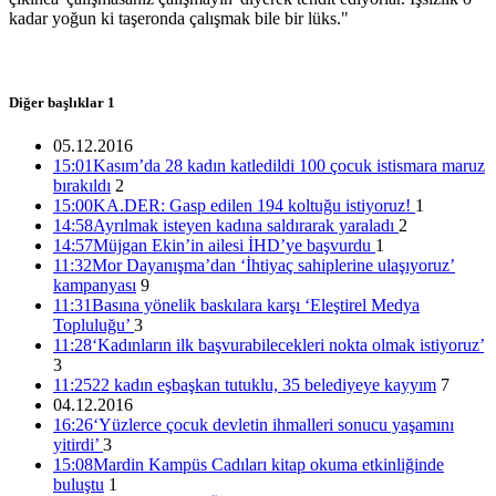
15:01 05/12/2016
kadar yoğun ki taşeronda çalışmak bile bir lüks."
Diğer başlıklar
1
05.12.2016
15:01
Kasım’da 28 kadın katledildi 100 çocuk istismara maruz
bırakıldı
2
15:00
KA.DER: Gasp edilen 194 koltuğu istiyoruz!
1
14:58
Ayrılmak isteyen kadına saldırarak yaraladı
2
14:57
Müjgan Ekin’in ailesi İHD’ye başvurdu
1
11:32
Mor Dayanışma’dan ‘İhtiyaç sahiplerine ulaşıyoruz’
kampanyası
9
11:31
Basına yönelik baskılara karşı ‘Eleştirel Medya
Topluluğu’
3
11:28
‘Kadınların ilk başvurabilecekleri nokta olmak istiyoruz’
3
11:25
22 kadın eşbaşkan tutuklu, 35 belediyeye kayyım
7
04.12.2016
16:26
‘Yüzlerce çocuk devletin ihmalleri sonucu yaşamını
yitirdi’
3
15:08
Mardin Kampüs Cadıları kitap okuma etkinliğinde
buluştu
1