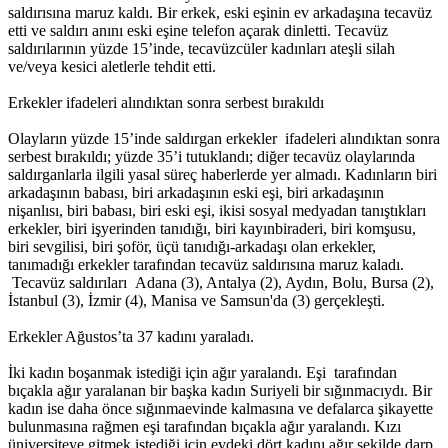
15:01 05/12/2016
saldırısına maruz kaldı. Bir erkek, eski eşinin ev arkadaşına tecavüz
etti ve saldırı anını eski eşine telefon açarak dinletti. Tecavüz
saldırılarının yüzde 15’inde, tecavüzcüler kadınları ateşli silah
ve/veya kesici aletlerle tehdit etti.
Erkekler ifadeleri alındıktan sonra serbest bırakıldı
Olayların yüzde 15’inde saldırgan erkekler ifadeleri alındıktan sonra
serbest bırakıldı; yüzde 35’i tutuklandı; diğer tecavüz olaylarında
saldırganlarla ilgili yasal süreç haberlerde yer almadı. Kadınların biri
arkadaşının babası, biri arkadaşının eski eşi, biri arkadaşının
nişanlısı, biri babası, biri eski eşi, ikisi sosyal medyadan tanıştıkları
erkekler, biri işyerinden tanıdığı, biri kayınbiraderi, biri komşusu,
biri sevgilisi, biri şoför, üçü tanıdığı-arkadaşı olan erkekler,
tanımadığı erkekler tarafından tecavüz saldırısına maruz kaladı.
Tecavüz saldırıları Adana (3), Antalya (2), Aydın, Bolu, Bursa (2),
İstanbul (3), İzmir (4), Manisa ve Samsun'da (3) gerçekleşti.
Erkekler Ağustos’ta 37 kadını yaraladı.
İki kadın boşanmak istediği için ağır yaralandı. Eşi tarafından
bıçakla ağır yaralanan bir başka kadın Suriyeli bir sığınmacıydı. Bir
kadın ise daha önce sığınmaevinde kalmasına ve defalarca şikayette
bulunmasına rağmen eşi tarafından bıçakla ağır yaralandı. Kızı
üniversiteye gitmek istediği için evdeki dört kadını ağır şekilde darp