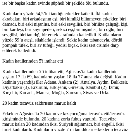
ise bir başka kadın evinde şüpheli bir şekilde ölü bulundu.
Kadınların yüzde 54,5’ini tandığı erkekler katletti. İki kadın
22 kadın eşbaşkan tutuklu, 35 belediyeye kayyım
akrabaları, biri arkadaşının eşi, biri kimliği bilinmeyen erkekler, biri
damadı, biri eski nişanlısı, biri eski sevgilisi, biri birlikte çalıştığı kişi,
11:25 05/12/2016
biri kardeşi, biri kayınpederi, sekizi eşi,biri nişanlısı, biri oğlu, biri
sevgilisi, biri tanıdığı bir erkek tarafından katledildi. Katliamların
yüzde 59’u ateşli silahlarla işlendi: Sekiz kadın tabancayla, dördü
pompalı tüfek, biri av tüfeği, yedisi bıçak, ikisi sert cisimle darp
edilerek katledildi.
5 ARALIK 2016 GÜNDEMİ
Kadın katillerinden 5'i intihar etti
11:21 05/12/2016
Kadın katillerinden 5’i intihar etti, Ağustos’ta kadın katillerinin
yaşları 17 ila 69, kadınların yaşları 18 ila 77 arasında değişti. Kadın
katlinin yaşandığı iller Adana, Ankara (2), Antalya, Aydın, Balıkesir,
‘Yüzlerce çocuk devletin ihmalleri sonucu yaşamını yitirdi’
Diyarbakır (3), Erzurum, Eskişehir, Giresun, İstanbul (2), İzmir,
Kırşehir, Kocaeli, Manisa, Muğla, Samsun, Sivas ve Urfa.
16:26 04/12/2016
20 kadın tecavüz saldırısına maruz kaldı
Erkekler Ağustos’ta 20 kadın ve kız çocuğuna tecavüz etti/tecavüz
Kasım’da 28 kadın katledildi 100 çocuk istismara maruz
girişiminde bulundu, 20 kadına zorla fuhuş yaptırdı. Tecavüze
bırakıldı
maruz kalan 20 kadından ikisi Suriyeli sığınmacı, biri engelli, ikisi
turist kadınlardı. Kadınların yüzde 75’i tanıdıkları erkeklerin tecavüz