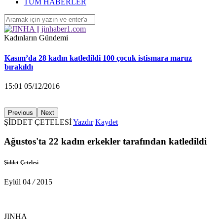
‘Yüzlerce çocuk devletin ihmalleri sonucu yaşamını yitirdi’
TÜM HABERLER
16:26 04/12/2016
Kadınların Gündemi
Kasım’da 28 kadın katledildi 100 çocuk istismara maruz
bırakıldı
15:01 05/12/2016
Previous
Next
ŞİDDET ÇETELESİ
Yazdır
Kaydet
KA.DER: Gasp edilen 194 koltuğu istiyoruz!
Ağustos'ta 22 kadın erkekler tarafından katledildi
15:00 05/12/2016
Şiddet Çetelesi
Ayrılmak isteyen kadına saldırarak yaraladı
Eylül
04
/
2015
14:58 05/12/2016
JINHA