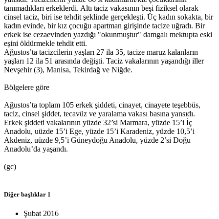
tanımadıkları erkeklerdi. Altı taciz vakasının beşi fiziksel olarak
cinsel taciz, biri ise tehdit şeklinde gerçekleşti. Üç kadın sokakta, bir
kadın evinde, bir kız çocuğu apartman girişinde tacize uğradı. Bir
erkek ise cezaevinden yazdığı "okunmuştur" damgalı mektupta eski
eşini öldürmekle tehdit etti.
Ağustos’ta tacizcilerin yaşları 27 ila 35, tacize maruz kalanların
yaşları 12 ila 51 arasında değişti. Taciz vakalarının yaşandığı iller
Nevşehir (3), Manisa, Tekirdağ ve Niğde.
Bölgelere göre
Ağustos’ta toplam 105 erkek şiddeti, cinayet, cinayete teşebbüs,
taciz, cinsel şiddet, tecavüz ve yaralama vakası basına yansıdı.
Erkek şiddeti vakalarının yüzde 32’si Marmara, yüzde 15’i İç
Anadolu, uüzde 15’i Ege, yüzde 15’i Karadeniz, yüzde 10,5’i
Akdeniz, uüzde 9,5’i Güneydoğu Anadolu, yüzde 2’si Doğu
Anadolu’da yaşandı.
(gc)
Diğer başlıklar
1
Şubat 2016