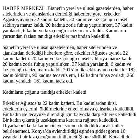
HABER MERKEZİ - Bianet'in yerel ve ulusal gazetelerden, haber
Müjgan Ekin’in ailesi İHD’ye başvurdu
sitelerinden ve ajanslardan derlediği haberlere göre, erkekler
Ağustos ayında 22 kadını katletti. 20 kadın ve kız çocuğu cinsel
14:57 05/12/2016
saldırıya maruz kaldı. 20 kadına zorla fuhuş yaptırılırken, 37 kadın
yaralandı, 6 kadın ve kız çocuğu tacize maruz kaldı. Kadınların
yarısından fazlası tanıdığı erkekler tarafından katledildi.
Mor Dayanışma’dan ‘İhtiyaç sahiplerine ulaşıyoruz’
bianet'in yerel ve ulusal gazetelerden, haber sitelerinden ve
kampanyası
ajanslardan derlediği haberlere göre, erkekler Ağustos ayında 22
kadını katletti. 20 kadın ve kız çocuğu cinsel saldırıya maruz kaldı.
11:32 05/12/2016
20 kadına zorla fuhuş yaptırılırken, 37 kadın yaralandı, 6 kadın ve
kız çocuğu tacize maruz kaldı. 2015’in ilk sekiz ayında erkekler 182
kadın öldürdü, 90 kadına tecavüz etti, 142 kadını fuhşa zorladı, 266
kadını yaraladı, 161 kadını taciz etti.
Basına yönelik baskılara karşı ‘Eleştirel Medya Topluluğu’
Kadınların çoğunu tanıdığı erkekler katletti
11:31 05/12/2016
Erkekler Ağustos’ta 22 kadın katletti. Bu kadınlardan ikisi,
erkeklerin eşlerini öldürmelerine engel olmaya çalışırken katledildi.
Bir kadın ise tecavüze direndiği için balyozla darp edilerek katledildi
Bir kadın çıkarttığı uzaklaştırma kararına rağmen katledildi.
‘Kadınların ilk başvurabilecekleri nokta olmak istiyoruz’
Diyarbakır’da iki kadın cinayet sonucu katledildi ancak failler
belirlenemedi. Konya’da evlendirildiği eşinden şiddet gören 16
11:28 05/12/2016
yaşındaki bir kız çocuğunun intihar ettiği öne sürüldü. Kocaeli’de