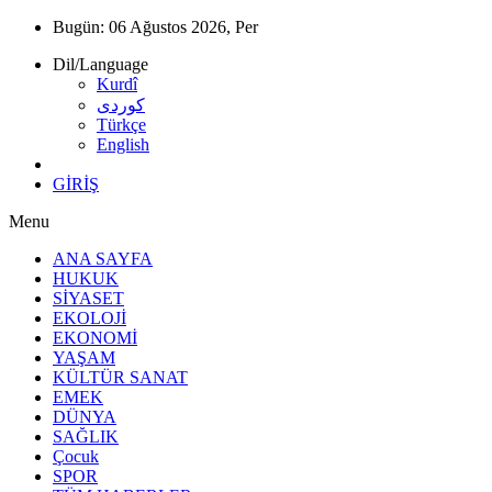
Bugün:
06 Ağustos 2026, Per
Dil/Language
Kurdî
كوردى
Türkçe
English
GİRİŞ
Menu
ANA SAYFA
HUKUK
SİYASET
EKOLOJİ
EKONOMİ
YAŞAM
KÜLTÜR SANAT
EMEK
DÜNYA
SAĞLIK
Çocuk
SPOR