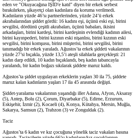
eden ve "Okuyacağına IŞİD'e katıl" diyen bir erkek serbest
bırakılırken, şikayetçi olan kadınlara da koruma verilmedi.
Kadınların yüzde 46’sı partnerlerinden, yüzde 24’ü erkek
akrabalarından şiddet gördü: 16 kadını eşi, üçünü eski eşi, birini
sevgilisi, dördünü çeşitli akrabaları, üçünü babaları, ikisini
arkadaşları, birini kardeşi, birini kardeşinin evlendiği kadının ailesi,
birini kayınpederi, birini kızının eski nişanlısı, birini kızının eski
sevgilisi, birini komşusu, birini müşterisi, birini sevgilisi, birini
tanımadığı bir erkek yaraladı. Ağustos’ta erkek şiddeti vakalarının
yüzde 27’si bıçakla, yüzde 13,5’i ateşli silahlarla gerçekleşti: 21
kadın darp edildi, 10 kadın bıçaklandı, beş kadın tabancayla
yaralandı, bir kadın boğazı sıkılarak şiddete maruz kaldı.
Ağustos’ta şiddet uygulayan erkeklerin yaşları 30 ila 75, şiddete
maruz kalan kadınların yaşları 17 ila 45 arasında değişti.
Şiddet-yaralama vakalarının yaşandığı iller Adana, Afyon, Aksaray
(5), Antep, Bolu (2), Çorum, Diyarbakır (5), Edirne, Erzurum,
Eskişehir, İzmir (2), Kocaeli (4), Konya, Kütahya, Mersin, Muğla,
Sakarya, Samsun (2), Trabzon (3) ve Zonguldak (2).
Taciz
Ağustos’ta 6 kadın ve kız çocuğuna yönelik taciz vakaları basına
yansıdı. Tacizcilerin yüzde 66’sı kadınların/kız çocuklarının