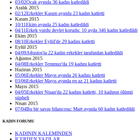
03/02
Ocak ayında 36 kadın katledildi
Aralık 2015
02/12
Erkekler Kasım ayında 23 kadın katletti
Kasım 2015
10/11
Ekim ayında 25 kadın katledildi
04/11
Erkek vurdu devlet korudu: 10 ayda 346 kadın katledildi
Ekim 2015
08/10
Erkekler Eylül'de 29 kadını katletti
Eylül 2015
04/09
Ağustos'ta 22 kadın erkekler tarafından katledildi
Ağustos 2015
04/08
Erkekler Temmuz'da 19 kadını katletti
Haziran 2015
05/06
Erkekler Mayıs ayında 26 kadını katletti
03/06
Erkekler Mayıs ayında en az 21 kadını katletti
Mayıs 2015
04/05
Erkekler Nisan'da 22 kadını katletti, 10 kadının ölümü
şüpheli
Nisan 2015
07/04
Bu bir savaş bilançosu: Mart ayında 60 kadın katledildi
KADIN FORUMU
KADININ KALEMİNDEN
İÇERDEN YAZILAR