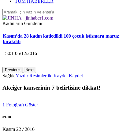
‘Yüzlerce çocuk devletin ihmalleri sonucu yaşamını yitirdi’
TÜM HABERLER
16:26 04/12/2016
Kadınların Gündemi
Kasım’da 28 kadın katledildi 100 çocuk istismara maruz
bırakıldı
15:01 05/12/2016
Previous
Next
Sağlık
Yazdır
Resimler ile Kaydet
Kaydet
KA.DER: Gasp edilen 194 koltuğu istiyoruz!
Akciğer kanserinin 7 belirtisine dikkat!
15:00 05/12/2016
1
Fotoğrafı Göster
Ayrılmak isteyen kadına saldırarak yaraladı
09:18
14:58 05/12/2016
Kasım
22
/
2016