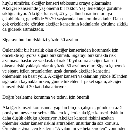
huylu tümörler, akciğer kanseri tablosunu ortaya çıkarmakta.
Akciğer kanserinde yaş önemli bir faktör. Yaş ilerledikçe görülme
sıklığı artıyor. Akciğer kanseri, 45 yaş altında nadiren ortaya
22 kadın eşbaşkan tutuklu, 35 belediyeye kayyım
çıkabilirken, genellikle 50-70 yaşlarında tanı konulmaktadır. Daha
çok erkeklerde görülen akciğer kanserinin kadınlarda görülme sıklığı
11:25 05/12/2016
da giderek artmaktadır.
Sigarayı bırakın riskinizi yüzde 50 azaltın
Önlenebilir bir hastalık olan akciğer kanserinden korunmak için
5 ARALIK 2016 GÜNDEMİ
öncelikle içiliyorsa sigara bırakılmalı. Sigarayı bırakmakla risk
azalmaya başlar ve yaklaşık olarak 10 yıl sonra akciğer kanseri
11:21 05/12/2016
oluşma riski yaklaşık olarak yüzde 50 azalmış olur. Sigara içmemek
ve sigara içilen ortamlardan uzak durmak akciğer kanserini
önlemenin en basit yolu. Akciğer kanseri vakalarının yüzde 85'inden
sigaradan kaynaklanırken, günde tüketilen 1 paket sigara, akciğer
‘Yüzlerce çocuk devletin ihmalleri sonucu yaşamını yitirdi’
kanseri riskini 20 kat daha artırıyor.
16:26 04/12/2016
Doğru beslenme korunma ve tedavi için önemli
Akciğer kanseri konusunda yapılan birçok çalışma, günde en az 5
porsiyon meyve ve sebze tüketen kişilerde akciğer kanseri riskinin
Kasım’da 28 kadın katledildi 100 çocuk istismara maruz
daha düşük olduğu gösteriyor. Akciğer kanseri riskini azaltan
bırakıldı
önlemler kadar kanser riskini artırabilen unsurlar da söz konusu.
Örneğin sigara içen kişilerin "A vitamini ve beta karoten" yönünden