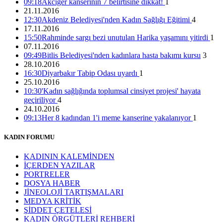
09:18
Akciğer kanserinin 7 belirtisine dikkat!
1
21.11.2016
12:30
Akdeniz Belediyesi'nden Kadın Sağlığı Eğitimi
4
17.11.2016
15:50
Rahminde sargı bezi unutulan Harika yaşamını yitirdi
1
07.11.2016
09:49
Bitlis Belediyesi'nden kadınlara hasta bakımı kursu
3
28.10.2016
16:30
Diyarbakır Tabip Odası uyardı
1
25.10.2016
10:30
'Kadın sağlığında toplumsal cinsiyet projesi' hayata
geçiriliyor
4
24.10.2016
09:13
Her 8 kadından 1'i meme kanserine yakalanıyor
1
KADIN FORUMU
KADININ KALEMİNDEN
İÇERDEN YAZILAR
PORTRELER
DOSYA HABER
JİNEOLOJİ TARTIŞMALARI
MEDYA KRİTİK
ŞİDDET ÇETELESİ
KADIN ÖRGÜTLERİ REHBERİ