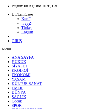
Bugün:
08 Ağustos 2026, Cts
Dil/Language
Kurdî
كوردى
Türkçe
English
GİRİŞ
Menu
ANA SAYFA
HUKUK
SİYASET
EKOLOJİ
EKONOMİ
YAŞAM
KÜLTÜR SANAT
EMEK
DÜNYA
SAĞLIK
Çocuk
SPOR