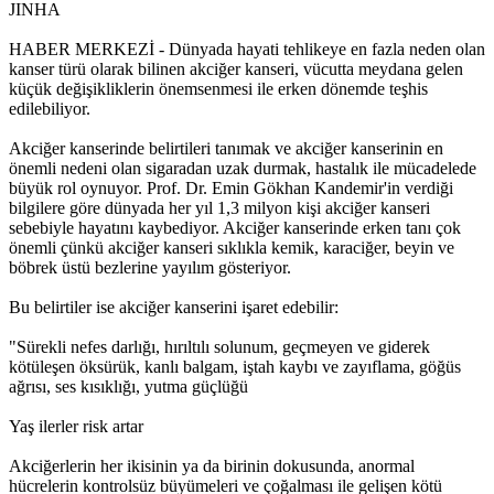
JINHA
Müjgan Ekin’in ailesi İHD’ye başvurdu
HABER MERKEZİ - Dünyada hayati tehlikeye en fazla neden olan
kanser türü olarak bilinen akciğer kanseri, vücutta meydana gelen
14:57 05/12/2016
küçük değişikliklerin önemsenmesi ile erken dönemde teşhis
edilebiliyor.
Akciğer kanserinde belirtileri tanımak ve akciğer kanserinin en
Mor Dayanışma’dan ‘İhtiyaç sahiplerine ulaşıyoruz’
önemli nedeni olan sigaradan uzak durmak, hastalık ile mücadelede
kampanyası
büyük rol oynuyor. Prof. Dr. Emin Gökhan Kandemir'in verdiği
bilgilere göre dünyada her yıl 1,3 milyon kişi akciğer kanseri
11:32 05/12/2016
sebebiyle hayatını kaybediyor. Akciğer kanserinde erken tanı çok
önemli çünkü akciğer kanseri sıklıkla kemik, karaciğer, beyin ve
böbrek üstü bezlerine yayılım gösteriyor.
Basına yönelik baskılara karşı ‘Eleştirel Medya Topluluğu’
Bu belirtiler ise akciğer kanserini işaret edebilir:
"Sürekli nefes darlığı, hırıltılı solunum, geçmeyen ve giderek
11:31 05/12/2016
kötüleşen öksürük, kanlı balgam, iştah kaybı ve zayıflama, göğüs
ağrısı, ses kısıklığı, yutma güçlüğü
Yaş ilerler risk artar
‘Kadınların ilk başvurabilecekleri nokta olmak istiyoruz’
Akciğerlerin her ikisinin ya da birinin dokusunda, anormal
11:28 05/12/2016
hücrelerin kontrolsüz büyümeleri ve çoğalması ile gelişen kötü