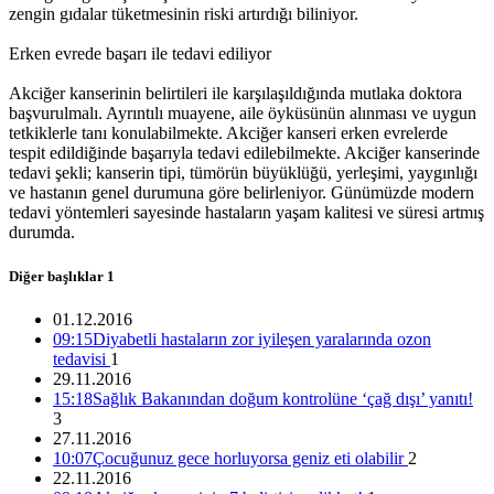
15:01 05/12/2016
zengin gıdalar tüketmesinin riski artırdığı biliniyor.
Erken evrede başarı ile tedavi ediliyor
Akciğer kanserinin belirtileri ile karşılaşıldığında mutlaka doktora
başvurulmalı. Ayrıntılı muayene, aile öyküsünün alınması ve uygun
tetkiklerle tanı konulabilmekte. Akciğer kanseri erken evrelerde
tespit edildiğinde başarıyla tedavi edilebilmekte. Akciğer kanserinde
tedavi şekli; kanserin tipi, tümörün büyüklüğü, yerleşimi, yaygınlığı
ve hastanın genel durumuna göre belirleniyor. Günümüzde modern
tedavi yöntemleri sayesinde hastaların yaşam kalitesi ve süresi artmış
durumda.
Diğer başlıklar
1
01.12.2016
09:15
Diyabetli hastaların zor iyileşen yaralarında ozon
tedavisi
1
29.11.2016
15:18
Sağlık Bakanından doğum kontrolüne ‘çağ dışı’ yanıtı!
3
27.11.2016
10:07
Çocuğunuz gece horluyorsa geniz eti olabilir
2
22.11.2016