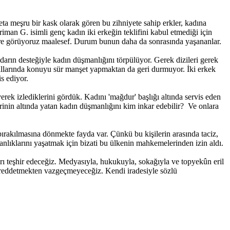
ta meşru bir kask olarak gören bu zihniyete sahip erkler, kadına
iman G. isimli genç kadın iki erkeğin teklifini kabul etmediği için
ortre görüyoruz maalesef. Durum bunun daha da sonrasında yaşananlar.
idarın desteğiyle kadın düşmanlığını törpülüyor. Gerek dizileri gerek
anallarında konuyu sür manşet yapmaktan da geri durmuyor. İki erkek
is ediyor.
erek izlediklerini gördük. Kadını 'mağdur' başlığı altında servis eden
rinin altında yatan kadın düşmanlığını kim inkar edebilir? Ve onlara
bırakılmasına dönmekte fayda var. Çünkü bu kişilerin arasında taciz,
manlıklarını yaşatmak için bizati bu ülkenin mahkemelerinden izin aldı.
arı teşhir edeceğiz. Medyasıyla, hukukuyla, sokağıyla ve topyekûn eril
nı reddetmekten vazgeçmeyeceğiz. Kendi iradesiyle sözlü