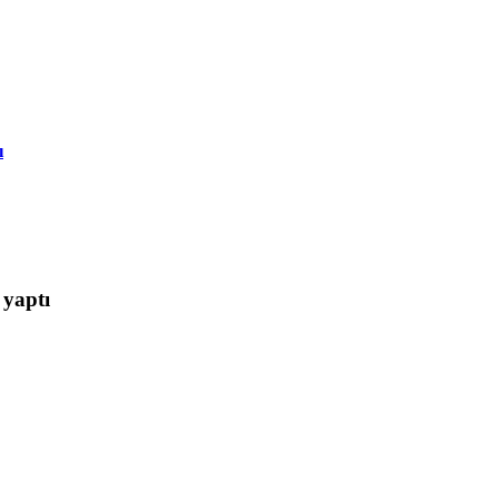
ı
 yaptı