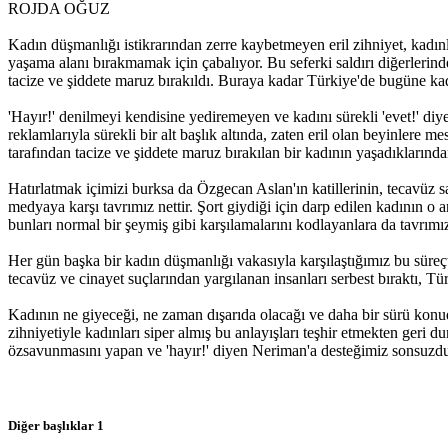
ROJDA OĞUZ
Müjgan Ekin’in ailesi İHD’ye başvurdu
Kadın düşmanlığı istikrarından zerre kaybetmeyen eril zihniyet, kadın
yaşama alanı bırakmamak için çabalıyor. Bu seferki saldırı diğerlerind
14:57 05/12/2016
tacize ve şiddete maruz bırakıldı. Buraya kadar Türkiye'de bugüne kad
'Hayır!' denilmeyi kendisine yediremeyen ve kadını sürekli 'evet!' diy
reklamlarıyla sürekli bir alt başlık altında, zaten eril olan beyinle
Mor Dayanışma’dan ‘İhtiyaç sahiplerine ulaşıyoruz’ kampanyası
tarafından tacize ve şiddete maruz bırakılan bir kadının yaşadıklarınd
11:32 05/12/2016
Hatırlatmak içimizi burksa da Özgecan Aslan'ın katillerinin, tecavüz sa
medyaya karşı tavrımız nettir. Şort giydiği için darp edilen kadının 
bunları normal bir şeymiş gibi karşılamalarını kodlayanlara da tavrımız
Basına yönelik baskılara karşı ‘Eleştirel Medya Topluluğu’
Her gün başka bir kadın düşmanlığı vakasıyla karşılaştığımız bu süreçt
tecavüz ve cinayet suçlarından yargılanan insanları serbest bıraktı, T
11:31 05/12/2016
Kadının ne giyeceği, ne zaman dışarıda olacağı ve daha bir sürü konuda
zihniyetiyle kadınları siper almış bu anlayışları teşhir etmekten ger
özsavunmasını yapan ve 'hayır!' diyen Neriman'a desteğimiz sonsuzd
‘Kadınların ilk başvurabilecekleri nokta olmak istiyoruz’
11:28 05/12/2016
Diğer başlıklar
1