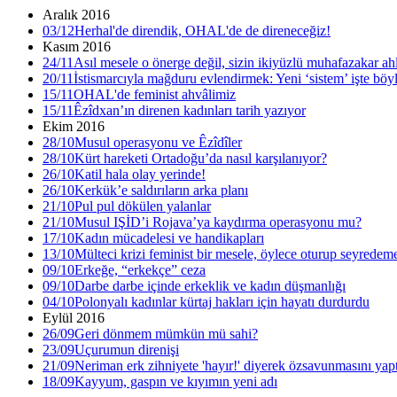
Aralık 2016
03/12
Herhal'de direndik, OHAL'de de direneceğiz!
22 kadın eşbaşkan tutuklu, 35 belediyeye kayyım
Kasım 2016
24/11
Asıl mesele o önerge değil, sizin ikiyüzlü muhafazakar ah
11:25 05/12/2016
20/11
İstismarcıyla mağduru evlendirmek: Yeni ‘sistem’ işte böyl
15/11
OHAL'de feminist ahvâlimiz
15/11
Êzîdxan’ın direnen kadınları tarih yazıyor
Ekim 2016
5 ARALIK 2016 GÜNDEMİ
28/10
Musul operasyonu ve Êzîdîler
28/10
Kürt hareketi Ortadoğu’da nasıl karşılanıyor?
11:21 05/12/2016
26/10
Katil hala olay yerinde!
26/10
Kerkük’e saldırıların arka planı
21/10
Pul pul dökülen yalanlar
21/10
Musul IŞİD’i Rojava’ya kaydırma operasyonu mu?
17/10
Kadın mücadelesi ve handikapları
‘Yüzlerce çocuk devletin ihmalleri sonucu yaşamını yitirdi’
13/10
Mülteci krizi feminist bir mesele, öylece oturup seyredem
09/10
Erkeğe, “erkekçe” ceza
16:26 04/12/2016
09/10
Darbe darbe içinde erkeklik ve kadın düşmanlığı
04/10
Polonyalı kadınlar kürtaj hakları için hayatı durdurdu
Eylül 2016
26/09
Geri dönmem mümkün mü sahi?
Kasım’da 28 kadın katledildi 100 çocuk istismara maruz bırakıld
23/09
Uçurumun direnişi
21/09
Neriman erk zihniyete 'hayır!' diyerek özsavunmasını yapt
15:01 05/12/2016
18/09
Kayyum, gaspın ve kıyımın yeni adı