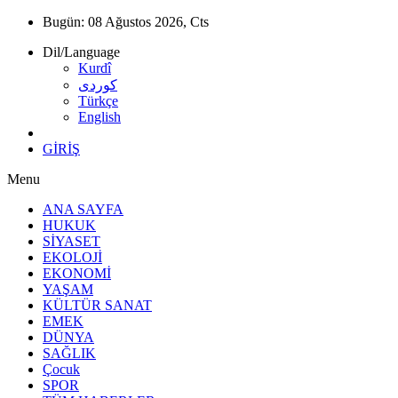
Bugün:
08 Ağustos 2026, Cts
Dil/Language
Kurdî
كوردى
Türkçe
English
GİRİŞ
Menu
ANA SAYFA
HUKUK
SİYASET
EKOLOJİ
EKONOMİ
YAŞAM
KÜLTÜR SANAT
EMEK
DÜNYA
SAĞLIK
Çocuk
SPOR