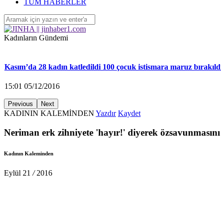
TÜM HABERLER
‘Yüzlerce çocuk devletin ihmalleri sonucu yaşamını yitirdi’
16:26 04/12/2016
Kadınların Gündemi
Kasım’da 28 kadın katledildi 100 çocuk istismara maruz bırakıld
15:01 05/12/2016
Previous
Next
KADININ KALEMİNDEN
Yazdır
Kaydet
KA.DER: Gasp edilen 194 koltuğu istiyoruz!
Neriman erk zihniyete 'hayır!' diyerek özsavunmasını
15:00 05/12/2016
Kadının Kaleminden
Eylül
21
/
2016
Ayrılmak isteyen kadına saldırarak yaraladı
14:58 05/12/2016