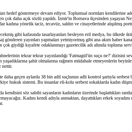
ları hedef göstermeye devam ediyor. Toplumsal normları kendilerine ade
en çok daha açık sözlü yapıldı. İzmir'in Bornava ilçesinden yaşayan Ner
ar kadına yönelik taciz, tecavüz, saldırı ve cinayetlerinde alışılmış p
ecekmiş gibi kafasında tasarlayanları besleyen eril medya, bu ülkede ikt
re mesaj gönderen yayınları yapmaları yetmiyormuş gibi ana akım haber k
an çok giydiği kıyafete odaklanmayı gazetecilik adı altında topluma serv
hnelerinin tekrar tekrar yayınlandığı 'Fatmagül'ün suçu ne?' dizisini sev
o an yaşadıklarına şahit olmalarına rağmen müdahale etmeyenlerin beyinle
 nettir.
e daha geçen aylarda 38 bin adil suçlunun adli kontrol şartıyla serbest 
ürkiye hukuk sistemi. Bu insanlar eli-kolu serbest sokaklarda kadın düş
 kendisini söz sahibi sayanların kadınların üzerinde başlattıkları rantl
i durmayacağız. Kadını kendi adıyla anmaktan, dayattıkları erkek soyadı
ur.