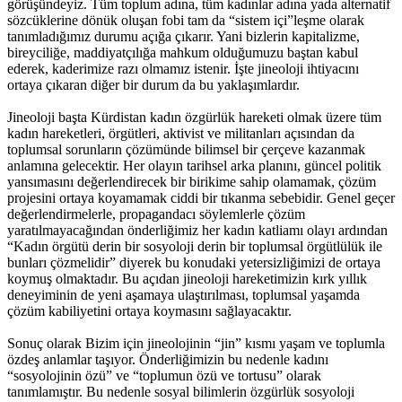
görüşündeyiz. Tüm toplum adına, tüm kadınlar adına yada alternatif
sözcüklerine dönük oluşan fobi tam da “sistem içi”leşme olarak
tanımladığımız durumu açığa çıkarır. Yani bizlerin kapitalizme,
bireyciliğe, maddiyatçılığa mahkum olduğumuzu baştan kabul
ederek, kaderimize razı olmamız istenir. İşte jineoloji ihtiyacını
ortaya çıkaran diğer bir durum da bu yaklaşımlardır.
Jineoloji başta Kürdistan kadın özgürlük hareketi olmak üzere tüm
kadın hareketleri, örgütleri, aktivist ve militanları açısından da
toplumsal sorunların çözümünde bilimsel bir çerçeve kazanmak
anlamına gelecektir. Her olayın tarihsel arka planını, güncel politik
yansımasını değerlendirecek bir birikime sahip olamamak, çözüm
projesini ortaya koyamamak ciddi bir tıkanma sebebidir. Genel geçer
değerlendirmelerle, propagandacı söylemlerle çözüm
yaratılmayacağından önderliğimiz her kadın katliamı olayı ardından
“Kadın örgütü derin bir sosyoloji derin bir toplumsal örgütlülük ile
bunları çözmelidir” diyerek bu konudaki yetersizliğimizi de ortaya
koymuş olmaktadır. Bu açıdan jineoloji hareketimizin kırk yıllık
deneyiminin de yeni aşamaya ulaştırılması, toplumsal yaşamda
çözüm kabiliyetini ortaya koymasını sağlayacaktır.
Sonuç olarak Bizim için jineolojinin “jin” kısmı yaşam ve toplumla
özdeş anlamlar taşıyor. Önderliğimizin bu nedenle kadını
“sosyolojinin özü” ve “toplumun özü ve tortusu” olarak
tanımlamıştır. Bu nedenle sosyal bilimlerin özgürlük sosyoloji