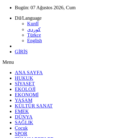
Bugün:
07 Ağustos 2026, Cum
Dil/Language
Kurdî
كوردى
Türkçe
English
GİRİŞ
Menu
ANA SAYFA
HUKUK
SİYASET
EKOLOJİ
EKONOMİ
YAŞAM
KÜLTÜR SANAT
EMEK
DÜNYA
SAĞLIK
Çocuk
SPOR