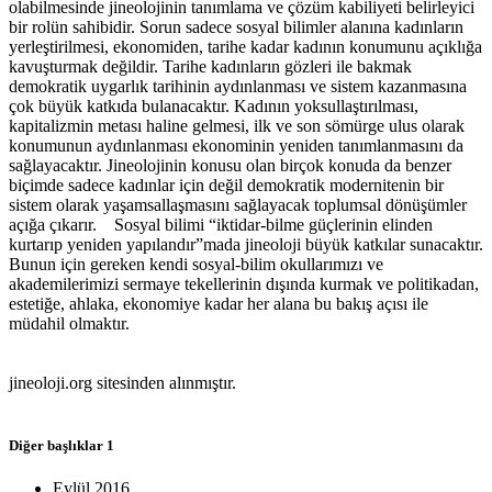
olabilmesinde jineolojinin tanımlama ve çözüm kabiliyeti belirleyici
bir rolün sahibidir. Sorun sadece sosyal bilimler alanına kadınların
yerleştirilmesi, ekonomiden, tarihe kadar kadının konumunu açıklığa
kavuşturmak değildir. Tarihe kadınların gözleri ile bakmak
demokratik uygarlık tarihinin aydınlanması ve sistem kazanmasına
çok büyük katkıda bulanacaktır. Kadının yoksullaştırılması,
kapitalizmin metası haline gelmesi, ilk ve son sömürge ulus olarak
konumunun aydınlanması ekonominin yeniden tanımlanmasını da
sağlayacaktır. Jineolojinin konusu olan birçok konuda da benzer
biçimde sadece kadınlar için değil demokratik modernitenin bir
sistem olarak yaşamsallaşmasını sağlayacak toplumsal dönüşümler
açığa çıkarır. Sosyal bilimi “iktidar-bilme güçlerinin elinden
kurtarıp yeniden yapılandır”mada jineoloji büyük katkılar sunacaktır.
Bunun için gereken kendi sosyal-bilim okullarımızı ve
akademilerimizi sermaye tekellerinin dışında kurmak ve politikadan,
estetiğe, ahlaka, ekonomiye kadar her alana bu bakış açısı ile
müdahil olmaktır.
jineoloji.org sitesinden alınmıştır.
Diğer başlıklar
1
Eylül 2016