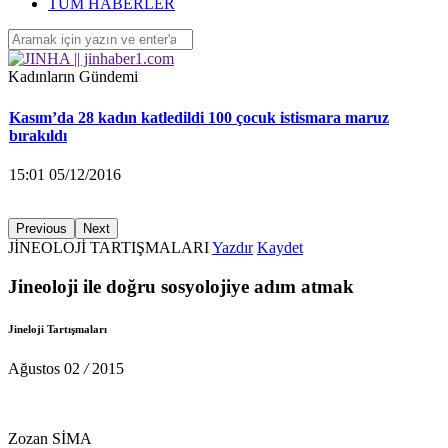
‘Yüzlerce çocuk devletin ihmalleri sonucu yaşamını yitirdi’
TÜM HABERLER
16:26 04/12/2016
Kadınların Gündemi
Kasım’da 28 kadın katledildi 100 çocuk istismara maruz
bırakıldı
15:01 05/12/2016
Previous
Next
JİNEOLOJİ TARTIŞMALARI
Yazdır
Kaydet
KA.DER: Gasp edilen 194 koltuğu istiyoruz!
Jineoloji ile doğru sosyolojiye adım atmak
15:00 05/12/2016
Jineloji Tartışmaları
Ayrılmak isteyen kadına saldırarak yaraladı
Ağustos
02
/
2015
14:58 05/12/2016
Zozan SİMA