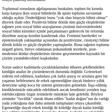
Toplumsal sorunların ağırlaşmasını bırakalım, toplum bir kırımla
karşı karşıya iken sosyal bilimlerin ilk işinin toplumu savunmak
olduğu açıktır. Önderliğimiz bunu “yok olan birşeyin bilimi olmaz”
diyerek ifade eder. Pozitivist bilime dönük tüm güçlü eleştirilerine
rağmen yeni sosyal bilim arayışlarının çözümü üniversitelerdeki
sosyal bilim kürsüleri içinde parçalanmayı giderecek bir reformla
düzeltme arayışı kendini kandırmak olur. Feminist hareketler ve
epistemolojik yaklaşımlar açısından da pozitivizme, cinsiyetçi bilime
dönük köklü ve güçlü eleştiriler yapmışlardır. Buna rağmen toplumu
negatif gören, bireye odaklanan psikanalistik teorilerle, post-
modernist iktidar eleştirilerinin ötesine geçememeden kaynaklı bir
çözüm yaratabilecekleri kuşkuludur.
Sorun sadece kadınlarda çocukluklarından itibaren şekillendirilen
kimliğin analizi ile çözümlenecek durumda değildir. Geleneksel
rollerin red edilmesi, kadınlara çok farklı arayış ve arzulara göre bir
yaşamın belirlenmesi de erkek egemenliğine dayalı binlerce yıllık
deneyime sahip koca bir sistemi görmezden gelmektir. İnşa edilmiş
kimliklerimizle mücadele edebilmek ancak kendimizi yeniden inşa
edebileceğimiz özgür zeminlerle mümkün hale gelebilir. Böylesi
zeminler “özcülük” olarak itham edilen “kadın doğası”nın da varlığı
yada yokluğuna dair daha anlamlı tartışmaları ortaya çıkarabilir.
Egemenliğe dayalı erkek kimliği ile köleliğe dayalı kadın kimliği