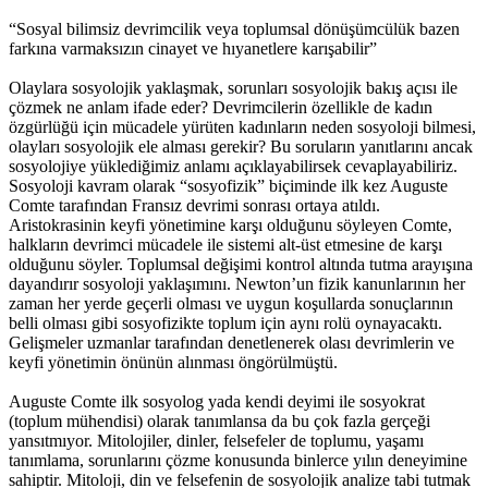
“Sosyal bilimsiz devrimcilik veya toplumsal dönüşümcülük bazen
Müjgan Ekin’in ailesi İHD’ye başvurdu
farkına varmaksızın cinayet ve hıyanetlere karışabilir”
14:57 05/12/2016
Olaylara sosyolojik yaklaşmak, sorunları sosyolojik bakış açısı ile
çözmek ne anlam ifade eder? Devrimcilerin özellikle de kadın
özgürlüğü için mücadele yürüten kadınların neden sosyoloji bilmesi,
olayları sosyolojik ele alması gerekir? Bu soruların yanıtlarını ancak
Mor Dayanışma’dan ‘İhtiyaç sahiplerine ulaşıyoruz’
sosyolojiye yüklediğimiz anlamı açıklayabilirsek cevaplayabiliriz.
kampanyası
Sosyoloji kavram olarak “sosyofizik” biçiminde ilk kez Auguste
Comte tarafından Fransız devrimi sonrası ortaya atıldı.
11:32 05/12/2016
Aristokrasinin keyfi yönetimine karşı olduğunu söyleyen Comte,
halkların devrimci mücadele ile sistemi alt-üst etmesine de karşı
olduğunu söyler. Toplumsal değişimi kontrol altında tutma arayışına
dayandırır sosyoloji yaklaşımını. Newton’un fizik kanunlarının her
Basına yönelik baskılara karşı ‘Eleştirel Medya Topluluğu’
zaman her yerde geçerli olması ve uygun koşullarda sonuçlarının
belli olması gibi sosyofizikte toplum için aynı rolü oynayacaktı.
Gelişmeler uzmanlar tarafından denetlenerek olası devrimlerin ve
11:31 05/12/2016
keyfi yönetimin önünün alınması öngörülmüştü.
Auguste Comte ilk sosyolog yada kendi deyimi ile sosyokrat
(toplum mühendisi) olarak tanımlansa da bu çok fazla gerçeği
‘Kadınların ilk başvurabilecekleri nokta olmak istiyoruz’
yansıtmıyor. Mitolojiler, dinler, felsefeler de toplumu, yaşamı
tanımlama, sorunlarını çözme konusunda binlerce yılın deneyimine
11:28 05/12/2016
sahiptir. Mitoloji, din ve felsefenin de sosyolojik analize tabi tutmak