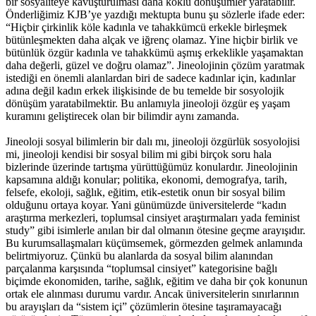
bir sosyaliteye kavuşturulması daha köklü dönüşümler yaratabilir.
Önderliğimiz KJB’ye yazdığı mektupta bunu şu sözlerle ifade eder:
“Hiçbir çirkinlik köle kadınla ve tahakkümcü erkekle birleşmek
bütünleşmekten daha alçak ve iğrenç olamaz. Yine hiçbir birlik ve
bütünlük özgür kadınla ve tahakkümü aşmış erkeklikle yaşamaktan
daha değerli, güzel ve doğru olamaz”. Jineolojinin çözüm yaratmak
istediği en önemli alanlardan biri de sadece kadınlar için, kadınlar
adına değil kadın erkek ilişkisinde de bu temelde bir sosyolojik
dönüşüm yaratabilmektir. Bu anlamıyla jineoloji özgür eş yaşam
kuramını geliştirecek olan bir bilimdir aynı zamanda.
Jineoloji sosyal bilimlerin bir dalı mı, jineoloji özgürlük sosyolojisi
mi, jineoloji kendisi bir sosyal bilim mi gibi birçok soru hala
bizlerinde üzerinde tartışma yürüttüğümüz konulardır. Jineolojinin
kapsamına aldığı konular; politika, ekonomi, demografya, tarih,
felsefe, ekoloji, sağlık, eğitim, etik-estetik onun bir sosyal bilim
olduğunu ortaya koyar. Yani günümüzde üniversitelerde “kadın
araştırma merkezleri, toplumsal cinsiyet araştırmaları yada feminist
study” gibi isimlerle anılan bir dal olmanın ötesine geçme arayışıdır.
Bu kurumsallaşmaları küçümsemek, görmezden gelmek anlamında
belirtmiyoruz. Çünkü bu alanlarda da sosyal bilim alanından
parçalanma karşısında “toplumsal cinsiyet” kategorisine bağlı
biçimde ekonomiden, tarihe, sağlık, eğitim ve daha bir çok konunun
ortak ele alınması durumu vardır. Ancak üniversitelerin sınırlarının
bu arayışları da “sistem içi” çözümlerin ötesine taşıramayacağı