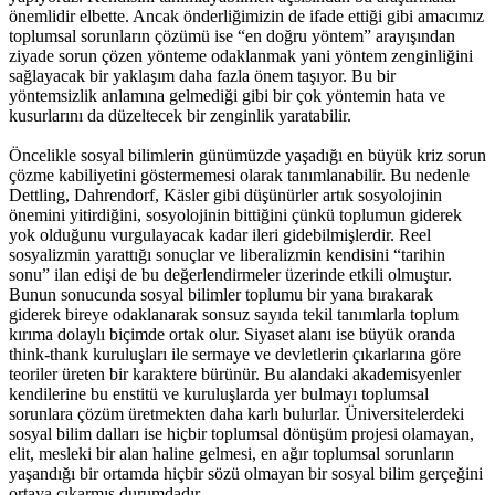
önemlidir elbette. Ancak önderliğimizin de ifade ettiği gibi amacımız
toplumsal sorunların çözümü ise “en doğru yöntem” arayışından
ziyade sorun çözen yönteme odaklanmak yani yöntem zenginliğini
sağlayacak bir yaklaşım daha fazla önem taşıyor. Bu bir
yöntemsizlik anlamına gelmediği gibi bir çok yöntemin hata ve
kusurlarını da düzeltecek bir zenginlik yaratabilir.
Öncelikle sosyal bilimlerin günümüzde yaşadığı en büyük kriz sorun
çözme kabiliyetini göstermemesi olarak tanımlanabilir. Bu nedenle
Dettling, Dahrendorf, Käsler gibi düşünürler artık sosyolojinin
önemini yitirdiğini, sosyolojinin bittiğini çünkü toplumun giderek
yok olduğunu vurgulayacak kadar ileri gidebilmişlerdir. Reel
sosyalizmin yarattığı sonuçlar ve liberalizmin kendisini “tarihin
sonu” ilan edişi de bu değerlendirmeler üzerinde etkili olmuştur.
Bunun sonucunda sosyal bilimler toplumu bir yana bırakarak
giderek bireye odaklanarak sonsuz sayıda tekil tanımlarla toplum
kırıma dolaylı biçimde ortak olur. Siyaset alanı ise büyük oranda
think-thank kuruluşları ile sermaye ve devletlerin çıkarlarına göre
teoriler üreten bir karaktere bürünür. Bu alandaki akademisyenler
kendilerine bu enstitü ve kuruluşlarda yer bulmayı toplumsal
sorunlara çözüm üretmekten daha karlı bulurlar. Üniversitelerdeki
sosyal bilim dalları ise hiçbir toplumsal dönüşüm projesi olamayan,
elit, mesleki bir alan haline gelmesi, en ağır toplumsal sorunların
yaşandığı bir ortamda hiçbir sözü olmayan bir sosyal bilim gerçeğini
ortaya çıkarmış durumdadır.