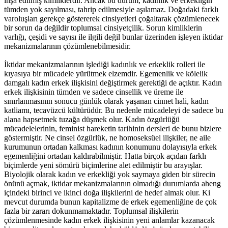
inşa edilmiş kimliklerdir. Ancak bu durum, kadınlık ve erkekliğin
tümden yok sayılması, tahrip edilmesiyle aşılamaz. Doğadaki farklı
varoluşları gerekçe göstererek cinsiyetleri çoğaltarak çözümlenecek
bir sorun da değildir toplumsal cinsiyetçilik. Sorun kimliklerin
varlığı, çeşidi ve sayısı ile ilgili değil bunlar üzerinden işleyen iktidar
mekanizmalarının çözümlenebilmesidir.
İktidar mekanizmalarının işlediği kadınlık ve erkeklik rolleri ile
kıyasıya bir mücadele yürütmek elzemdir. Egemenlik ve kölelik
damgalı kadın erkek ilişkisini değiştirmek gerektiği de açıktır. Kadın
erkek ilişkisinin tümden ve sadece cinsellik ve üreme ile
sınırlanmasının sonucu günlük olarak yaşanan cinnet hali, kadın
katliamı, tecavüzcü kültürüdür. Bu nedenle mücadeleyi de sadece bu
alana hapsetmek tuzağa düşmek olur. Kadın özgürlüğü
mücadelelerinin, feminist hareketin tarihinin dersleri de bunu bizlere
göstermiştir. Ne cinsel özgürlük, ne homoseksüel ilişkiler, ne aile
kurumunun ortadan kalkması kadının konumunu dolayısıyla erkek
egemenliğini ortadan kaldırabilmiştir. Hatta birçok açıdan farklı
biçimlerde yeni sömürü biçimlerine alet edilmiştir bu arayışlar.
Biyolojik olarak kadın ve erkekliği yok saymaya giden bir sürecin
önünü açmak, iktidar mekanizmalarının olmadığı durumlarda aheng
içindeki birinci ve ikinci doğa ilişkilerini de hedef almak olur. Ki
mevcut durumda bunun kapitalizme de erkek egemenliğine de çok
fazla bir zararı dokunmamaktadır. Toplumsal ilişkilerin
çözümlenmesinde kadın erkek ilişkisinin yeni anlamlar kazanacak