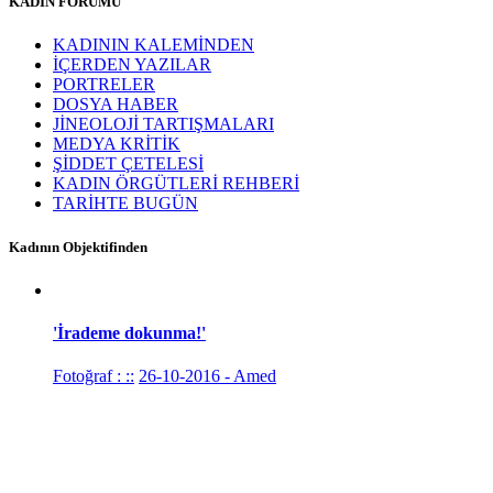
KADIN FORUMU
KADININ KALEMİNDEN
İÇERDEN YAZILAR
PORTRELER
DOSYA HABER
JİNEOLOJİ TARTIŞMALARI
MEDYA KRİTİK
ŞİDDET ÇETELESİ
KADIN ÖRGÜTLERİ REHBERİ
TARİHTE BUGÜN
Kadının Objektifinden
'İrademe dokunma!'
Fotoğraf : ::
26-10-2016 - Amed