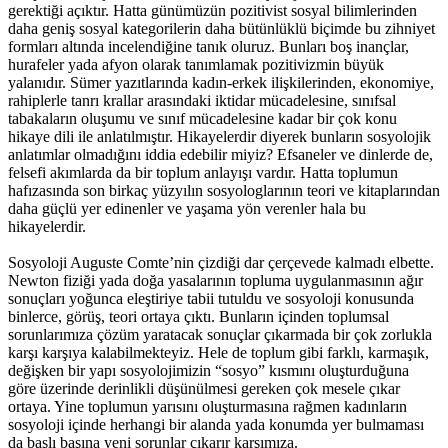
gerektiği açıktır. Hatta günümüzün pozitivist sosyal bilimlerinden
daha geniş sosyal kategorilerin daha bütünlüklü biçimde bu zihniyet
formları altında incelendiğine tanık oluruz. Bunları boş inançlar,
22 kadın eşbaşkan tutuklu, 35 belediyeye kayyım
hurafeler yada afyon olarak tanımlamak pozitivizmin büyük
yalanıdır. Sümer yazıtlarında kadın-erkek ilişkilerinden, ekonomiye,
11:25 05/12/2016
rahiplerle tanrı krallar arasındaki iktidar mücadelesine, sınıfsal
tabakaların oluşumu ve sınıf mücadelesine kadar bir çok konu
hikaye dili ile anlatılmıştır. Hikayelerdir diyerek bunların sosyolojik
anlatımlar olmadığını iddia edebilir miyiz? Efsaneler ve dinlerde de,
felsefi akımlarda da bir toplum anlayışı vardır. Hatta toplumun
5 ARALIK 2016 GÜNDEMİ
hafızasında son birkaç yüzyılın sosyologlarının teori ve kitaplarından
daha güçlü yer edinenler ve yaşama yön verenler hala bu
11:21 05/12/2016
hikayelerdir.
Sosyoloji Auguste Comte’nin çizdiği dar çerçevede kalmadı elbette.
Newton fiziği yada doğa yasalarının topluma uygulanmasının ağır
‘Yüzlerce çocuk devletin ihmalleri sonucu yaşamını yitirdi’
sonuçları yoğunca eleştiriye tabii tutuldu ve sosyoloji konusunda
binlerce, görüş, teori ortaya çıktı. Bunların içinden toplumsal
16:26 04/12/2016
sorunlarımıza çözüm yaratacak sonuçlar çıkarmada bir çok zorlukla
karşı karşıya kalabilmekteyiz. Hele de toplum gibi farklı, karmaşık,
değişken bir yapı sosyolojimizin “sosyo” kısmını oluşturduğuna
göre üzerinde derinlikli düşünülmesi gereken çok mesele çıkar
Kasım’da 28 kadın katledildi 100 çocuk istismara maruz
ortaya. Yine toplumun yarısını oluşturmasına rağmen kadınların
bırakıldı
sosyoloji içinde herhangi bir alanda yada konumda yer bulmaması
da başlı başına yeni sorunlar çıkarır karşımıza.