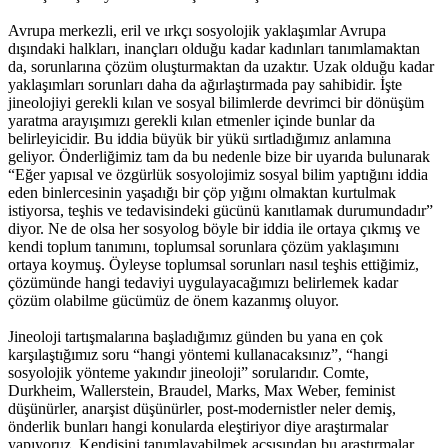
15:01 05/12/2016
Avrupa merkezli, eril ve ırkçı sosyolojik yaklaşımlar Avrupa
dışındaki halkları, inançları olduğu kadar kadınları tanımlamaktan
da, sorunlarına çözüm oluşturmaktan da uzaktır. Uzak olduğu kadar
yaklaşımları sorunları daha da ağırlaştırmada pay sahibidir. İşte
jineolojiyi gerekli kılan ve sosyal bilimlerde devrimci bir dönüşüm
yaratma arayışımızı gerekli kılan etmenler içinde bunlar da
belirleyicidir. Bu iddia büyük bir yükü sırtladığımız anlamına
geliyor. Önderliğimiz tam da bu nedenle bize bir uyarıda bulunarak
“Eğer yapısal ve özgürlük sosyolojimiz sosyal bilim yaptığını iddia
eden binlercesinin yaşadığı bir çöp yığını olmaktan kurtulmak
istiyorsa, teşhis ve tedavisindeki gücünü kanıtlamak durumundadır”
diyor. Ne de olsa her sosyolog böyle bir iddia ile ortaya çıkmış ve
kendi toplum tanımını, toplumsal sorunlara çözüm yaklaşımını
ortaya koymuş. Öyleyse toplumsal sorunları nasıl teşhis ettiğimiz,
çözümünde hangi tedaviyi uygulayacağımızı belirlemek kadar
çözüm olabilme gücümüz de önem kazanmış oluyor.
Jineoloji tartışmalarına başladığımız günden bu yana en çok
karşılaştığımız soru “hangi yöntemi kullanacaksınız”, “hangi
sosyolojik yönteme yakındır jineoloji” sorularıdır. Comte,
Durkheim, Wallerstein, Braudel, Marks, Max Weber, feminist
düşünürler, anarşist düşünürler, post-modernistler neler demiş,
önderlik bunları hangi konularda eleştiriyor diye araştırmalar
yapıyoruz. Kendisini tanımlayabilmek açsısından bu araştırmalar