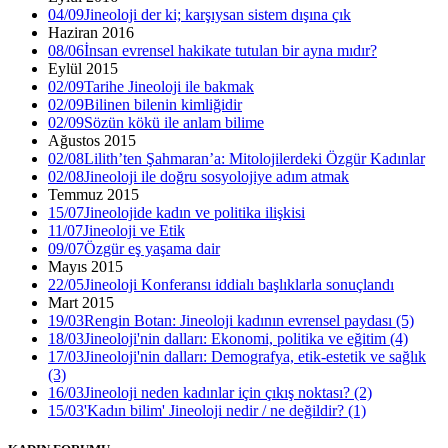
04/09
Jineoloji der ki; karşıysan sistem dışına çık
Haziran 2016
08/06
İnsan evrensel hakikate tutulan bir ayna mıdır?
Eylül 2015
02/09
Tarihe Jineoloji ile bakmak
02/09
Bilinen bilenin kimliğidir
02/09
Sözün kökü ile anlam bilime
Ağustos 2015
02/08
Lilith’ten Şahmaran’a: Mitolojilerdeki Özgür Kadınlar
02/08
Jineoloji ile doğru sosyolojiye adım atmak
Temmuz 2015
15/07
Jineolojide kadın ve politika ilişkisi
11/07
Jineoloji ve Etik
09/07
Özgür eş yaşama dair
Mayıs 2015
22/05
Jineoloji Konferansı iddialı başlıklarla sonuçlandı
Mart 2015
19/03
Rengin Botan: Jineoloji kadının evrensel paydası (5)
18/03
Jineoloji'nin dalları: Ekonomi, politika ve eğitim (4)
17/03
Jineoloji'nin dalları: Demografya, etik-estetik ve sağlık
(3)
16/03
Jineoloji neden kadınlar için çıkış noktası? (2)
15/03
'Kadın bilim' Jineoloji nedir / ne değildir? (1)