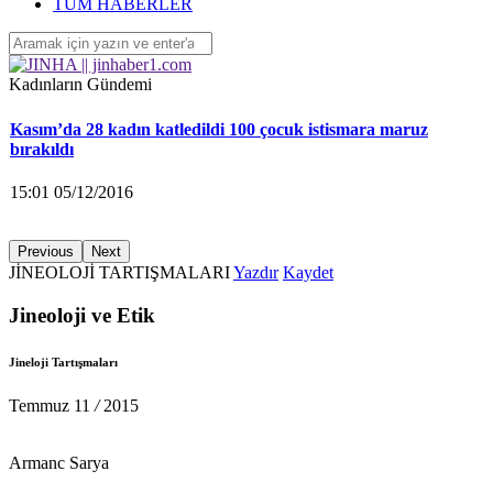
‘Yüzlerce çocuk devletin ihmalleri sonucu yaşamını yitirdi’
TÜM HABERLER
16:26 04/12/2016
Kadınların Gündemi
Kasım’da 28 kadın katledildi 100 çocuk istismara maruz
bırakıldı
15:01 05/12/2016
Previous
Next
JİNEOLOJİ TARTIŞMALARI
Yazdır
Kaydet
KA.DER: Gasp edilen 194 koltuğu istiyoruz!
Jineoloji ve Etik
15:00 05/12/2016
Jineloji Tartışmaları
Ayrılmak isteyen kadına saldırarak yaraladı
Temmuz
11
/
2015
14:58 05/12/2016
Armanc Sarya