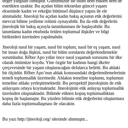
değer yargıları olmuştur. Günümüzde ise bilim hem etikten hem de
estetikten uzaktır. Bu açıdan bilim tekrardan güncel yaşam
ekseninde kadın ve erkeğin bütünsel düşünce yapısı ile ele
alınmalıdır. Jineoloji bu açıdan kadın bakış açısının etik değerlerini
mevcut bilime yedirme rolünü oynayabilir. Bu da etik değerlerin
jineolojik bir bakış açısıyla tanımlanması ile başlayabilir. Bu
tanımlama kadın etrafında örülen toplumsal ilişkiler ve bilgi
birikimleri üzerinden yapılmalıdır.
Jineoloji nasıl bir yaşam, nasıl bir toplum, nasıl bir eş yaşam, nasıl
bir insan doğa ilişkisi, nasıl bir bilim sorularını değerlendirmekle
sorumludur. Rêber Apo yıllar önce nasıl yaşamalı sorusunu bir ilke
olarak önümüze koydu. Yine özgür bir kadının hangi ilkeler
çerçevesinde bir yaşam oluşturacağını defalarca belirtti. Bu ahlaki
bir ölçüdür. Rêber Apo’nun ahlak konusundaki değerlendirmelerinin
temeli toplumsallık üzerinedir. Ahlakın temeline toplumu, toplumun
temeline ahlakı yerleştirmektedir. Bu perspektif jineolojinin de etik
anlayışını ortaya koymaktadır. Jineolojinin etik anlayışı toplumsallık
üzerinden oluşmaktadır. Bilimde etikten kopuş toplumsallıktan
kopuş ile başlamıştır. Bu yüzden bilimin etik değerlerini oluşturması
daha fazla toplumsallaşması ile olacaktır.
Bu yazı http://jineoloji.org/ sitesinde alınmıştır...