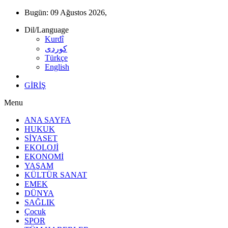
Bugün:
09 Ağustos 2026,
Dil/Language
Kurdî
كوردى
Türkçe
English
GİRİŞ
Menu
ANA SAYFA
HUKUK
SİYASET
EKOLOJİ
EKONOMİ
YAŞAM
KÜLTÜR SANAT
EMEK
DÜNYA
SAĞLIK
Çocuk
SPOR