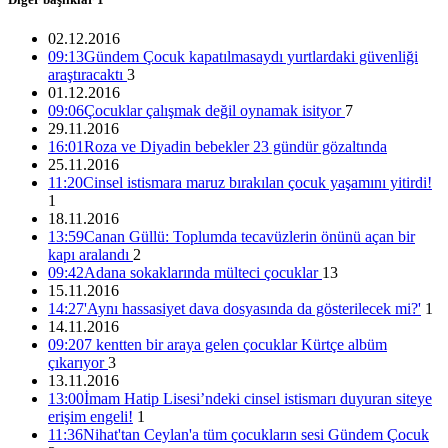
02.12.2016
09:13
Gündem Çocuk kapatılmasaydı yurtlardaki güvenliği
22 kadın eşbaşkan tutuklu, 35 belediyeye kayyım
araştıracaktı
3
01.12.2016
11:25 05/12/2016
09:06
Çocuklar çalışmak değil oynamak isityor
7
29.11.2016
16:01
Roza ve Diyadin bebekler 23 gündür gözaltında
25.11.2016
5 ARALIK 2016 GÜNDEMİ
11:20
Cinsel istismara maruz bırakılan çocuk yaşamını yitirdi!
1
11:21 05/12/2016
18.11.2016
13:59
Canan Güllü: Toplumda tecavüzlerin önünü açan bir
kapı aralandı
2
09:42
Adana sokaklarında mülteci çocuklar
13
‘Yüzlerce çocuk devletin ihmalleri sonucu yaşamını yitirdi’
15.11.2016
14:27
'Aynı hassasiyet dava dosyasında da gösterilecek mi?'
1
14.11.2016
16:26 04/12/2016
09:20
7 kentten bir araya gelen çocuklar Kürtçe albüm
çıkarıyor
3
13.11.2016
13:00
İmam Hatip Lisesi’ndeki cinsel istismarı duyuran siteye
Kasım’da 28 kadın katledildi 100 çocuk istismara maruz
erişim engeli!
1
bırakıldı
11:36
Nihat'tan Ceylan'a tüm çocukların sesi Gündem Çocuk