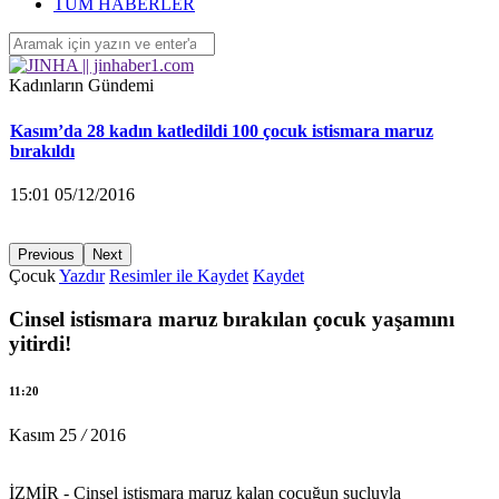
‘Yüzlerce çocuk devletin ihmalleri sonucu yaşamını yitirdi’
TÜM HABERLER
16:26 04/12/2016
Kadınların Gündemi
Kasım’da 28 kadın katledildi 100 çocuk istismara maruz
bırakıldı
15:01 05/12/2016
Previous
Next
Çocuk
Yazdır
Resimler ile Kaydet
Kaydet
KA.DER: Gasp edilen 194 koltuğu istiyoruz!
Cinsel istismara maruz bırakılan çocuk yaşamını
15:00 05/12/2016
yitirdi!
11:20
Ayrılmak isteyen kadına saldırarak yaraladı
Kasım
25
/
2016
14:58 05/12/2016
İZMİR - Cinsel istismara maruz kalan çocuğun suçluyla