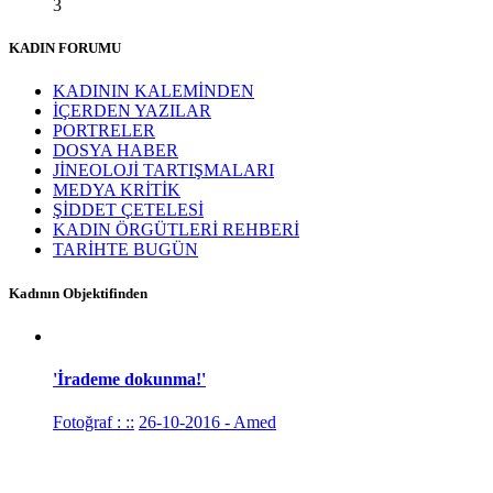
3
15:01 05/12/2016
KADIN FORUMU
KADININ KALEMİNDEN
İÇERDEN YAZILAR
PORTRELER
DOSYA HABER
JİNEOLOJİ TARTIŞMALARI
MEDYA KRİTİK
ŞİDDET ÇETELESİ
KADIN ÖRGÜTLERİ REHBERİ
TARİHTE BUGÜN
Kadının Objektifinden
'İrademe dokunma!'
Fotoğraf : ::
26-10-2016 - Amed