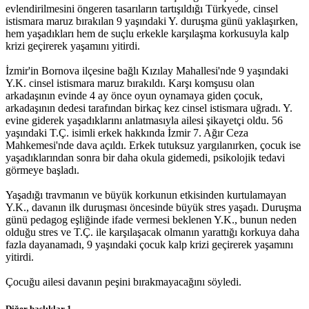
evlendirilmesini öngeren tasarıların tartışıldığı Türkyede, cinsel
istismara maruz bırakılan 9 yaşındaki Y. duruşma günü yaklaşırken,
Müjgan Ekin’in ailesi İHD’ye başvurdu
hem yaşadıkları hem de suçlu erkekle karşılaşma korkusuyla kalp
krizi geçirerek yaşamını yitirdi.
14:57 05/12/2016
İzmir'in Bornova ilçesine bağlı Kızılay Mahallesi'nde 9 yaşındaki
Y.K. cinsel istismara maruz bırakıldı. Karşı komşusu olan
arkadaşının evinde 4 ay önce oyun oynamaya giden çocuk,
Mor Dayanışma’dan ‘İhtiyaç sahiplerine ulaşıyoruz’
arkadaşının dedesi tarafından birkaç kez cinsel istismara uğradı. Y.
kampanyası
evine giderek yaşadıklarını anlatmasıyla ailesi şikayetçi oldu. 56
yaşındaki T.Ç. isimli erkek hakkında İzmir 7. Ağır Ceza
11:32 05/12/2016
Mahkemesi'nde dava açıldı. Erkek tutuksuz yargılanırken, çocuk ise
yaşadıklarından sonra bir daha okula gidemedi, psikolojik tedavi
görmeye başladı.
Basına yönelik baskılara karşı ‘Eleştirel Medya Topluluğu’
Yaşadığı travmanın ve büyük korkunun etkisinden kurtulamayan
Y.K., davanın ilk duruşması öncesinde büyük stres yaşadı. Duruşma
11:31 05/12/2016
günü pedagog eşliğinde ifade vermesi beklenen Y.K., bunun neden
olduğu stres ve T.Ç. ile karşılaşacak olmanın yarattığı korkuya daha
fazla dayanamadı, 9 yaşındaki çocuk kalp krizi geçirerek yaşamını
yitirdi.
‘Kadınların ilk başvurabilecekleri nokta olmak istiyoruz’
Çocuğu ailesi davanın peşini bırakmayacağını söyledi.
11:28 05/12/2016
Diğer başlıklar
1