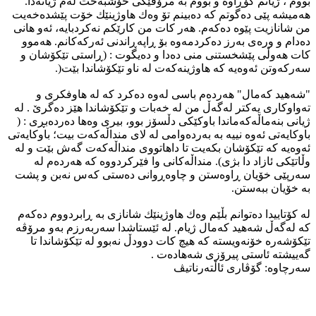
بووم ، ژیانم گۆڕاوە و بووم بە مرۆڤێكی خۆشبەخت لەم ژیانەدا."
هەمیشە پێی دەگوتم كە دەبینم تۆ وەك هاوژینێك خۆت پێشدەخەیت
من شانازیت پێوە دەكەم. هەر كات من كارێكم نەكردبایە، ئەو هانی
دەدام و ورەی بەرز دەکردمەوە بۆ ڕاپەڕاندنی ئەركەكانم. هەموو
كات هەوڵی پێشخستنی منی دەدا و دەیگوت : (ڕاستی تێكۆشان و
سەركەوتن ئەوەیە كە هاوژینەكەت لە ناو تێكۆشاندا بێت(.
"شەهید کەمال" هەردەم باسی لەوە دەکرد کە لە هاوفكری و
تەواوكاری یەكتر لەگەڵ من لە خەبات و تێكۆشاندا هێز دەگرێ . لە
ژیانی بنەماڵەکەماندا باوكێكی دڵسۆز بوو، بیری وەها دەردەبڕی : (
باوكایەتی ئەوە نییە بە بەردەوامی لە لای منداڵەكەت بیت؛ باوكایەتی
ئەوەیە كە تێكۆشان بكەیت تا داهاتووی منداڵەكەت گەش بێت و لە
وڵاتێكی ئازاد دا بژی). منداڵەكانی وا فێركردووە كە هەردەم لە
سەرپێی خۆیان ڕاوەستن و چاوەڕوانی دەستی كەس نەبن و پشت
بە خۆیان ببەستن.
لە كۆتاییدا دەتوانم بڵێم وەك هاوژینێك شانازی بە ڕابردووم دەكەم
كە لەگەڵ شەهید كەمال ژیام. لە ئێستاشدا سەربەرزم بەو مرۆڤە
تێكۆشەرە خۆنەویستە كە هیچ كات دوودڵ نەبوو لە تێكۆشاندا تا
گەییشتە ئاستی پیرۆزی شەهادەت .
سەرچاوە: گۆڤاری ئاڵتەرناتیڤ