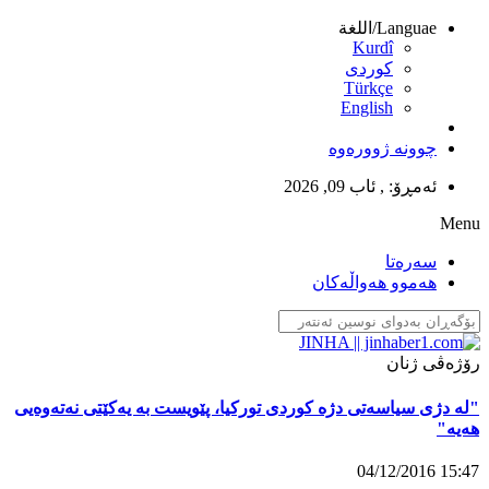
Languae/اللغة
Kurdî
كوردى
Türkçe
English
چوونە ژوورەوە
ئەمڕۆ:
, ئاب 09, 2026
Menu
سەرەتا
تەرمی سەبیحە ئوچۆش بەخاک سپێردرا
هەموو هەواڵەکان
13:15 03/12/2016
رۆژەڤی ژنان
"لە دژی سیاسەتی دژە کوردی تورکیا، پێویست بە یەکێتی نەتەوەیی
هەیە"
15:47 04/12/2016