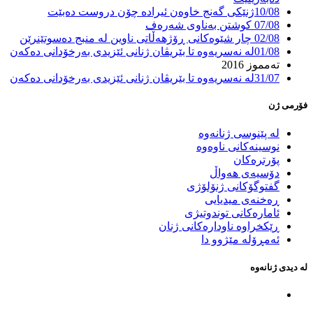
10/08
ژنێکی گه‌نج خاوه‌ن ئیراده چۆن‌ دروست ده‌بێت
07/08
كوشتن بەناوى شەرەف
02/08
چار شێوەکانی ڕۆژهەڵاتی ناوین لە منبج دەسوتێنرێن
01/08
لە نەسریەوە تا بێریڤان ژنانی ئێزیدی بەرخۆدانی دەکەن
تەمموز 2016
31/07
لە نەسریەوە تا بێریڤان ژنانی ئێزیدی بەرخۆدانی دەکەن
فۆرمی ژن
لە پێنوسی ژنانەوە
نوسینەکانی ناوەوە
پۆرترەکان
دۆسیەی هەواڵ
گفتوگۆکانی ژنۆلۆژی
ڕەخنەی میدیایی
ئامارەکانی توندوتیژی
ڕێکخراوە ناودارەکانی ژنان
ئەمڕۆلە مێژوو دا
لە دیدی ژنانەوە