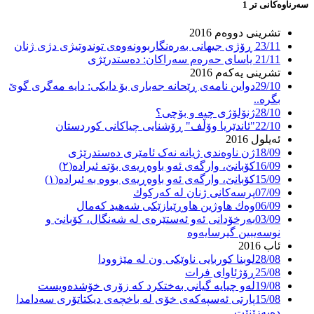
سەرناوەکانی تر
1
تشرینی دووەم 2016
23/11
ڕۆژی جیهانی بەرەنگاربوونەوەی توندوتیژی دژی ژنان
21/11
یاسای حەرەم سەراکان: دەستدرێژی
تشرینی یەکەم 2016
29/10
دواین نامەی ڕێحانە جەباری بۆ دایکی: دایە مەگری گوێ
بگرە..
28/10
ژنۆلۆژی چیە و بۆچی؟
22/10
"ئاندێریا وۆڵف" ڕۆشنایی چیاکانی کوردستان
ئەیلول 2016
18/09
ژن ناوه‌ندی ژیانه‌ نه‌ک ئامێری ده‌ستدرێژی
16/09
کۆبانێ، وارگەی ئەو باوەڕیەی بۆتە ئیرادە(٢)
15/09
کۆبانێ، وارگەی ئەو باوەڕیەی بووە بە ئیرادە(١)
07/09
پرسەکانی ژنان لە كەركوك
06/09
وەك هاوژین هاوڕێبازێكی شەهید کەمال
03/09
بەرخۆدانی ئەو ئەستێرەی لە شەنگال، کۆبانێ و
نوسەیبین گیرسایەوە
ئاب 2016
28/08
لوبنا کوربایی ناوێکی ون لە مێژوودا
25/08
ڕۆژئاوای فرات
19/08
لەو چیایە گیانی بەختکرد کە زۆری خۆشدەویست
15/08
پارتى ئه‌سپه‌که‌ى خۆى له‌ باخچه‌ى دیکتاتۆرى سه‌دامدا
ده‌به‌زێنێت